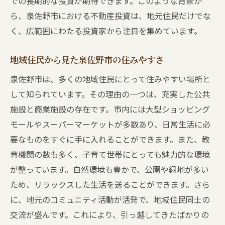
での長期的な投資が期待できます。このような背景か
泉佐野市独自の物件チェックリスト
ら、泉佐野市における不動産投資は、地元住民だけでな
地域住民から得られる貴重な情報
く、広範囲にわたる投資家から注目を集めています。
資金計画の見直しと確認
地域住民から見た泉佐野市の住みやすさ
プロフェッショナルから学ぶ安心取引のコ
ツ
泉佐野市は、多くの地域住民にとって住みやすい場所と
して知られています。その理由の一つは、充実した公共
施設と商業施設の存在です。市内には大型ショッピング
モールやスーパーマーケットが多数あり、日常生活に必
要なものをすぐに手に入れることができます。また、教
育機関の数も多く、子育て世帯にとっても魅力的な環境
が整っています。自然環境も豊かで、公園や緑地が多い
ため、リラックスした生活を送ることができます。さら
に、地元のコミュニティ活動が活発で、地域住民同士の
交流が盛んです。これにより、引っ越してきたばかりの