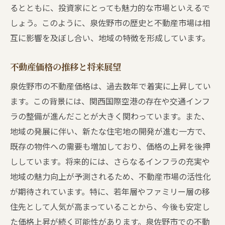
るとともに、投資家にとっても魅力的な市場といえるで
タイムラインを把握するための計画の立て
しょう。このように、泉佐野市の歴史と不動産市場は相
方
互に影響を及ぼし合い、地域の特徴を形成しています。
プロフェッショナルの意見を取り入れる
資金計画の重要性とその立て方
不動産価格の推移と将来展望
トラブルを未然に防ぐための予防策
泉佐野市の不動産価格は、過去数年で着実に上昇してい
地元の不動産市場の把握が成功の鍵
ます。この背景には、関西国際空港の存在や交通インフ
泉佐野市での不動産売買における注意点とトラ
ラの整備が進んだことが大きく関わっています。また、
ブル回避術
地域の発展に伴い、新たな住宅地の開発が進む一方で、
法的な合意事項に関する基本知識
既存の物件への需要も増加しており、価格の上昇を後押
契約書の確認で見逃してはいけない点
ししています。将来的には、さらなるインフラの充実や
過去のトラブル事例とその解決策
地域の魅力向上が予測されるため、不動産市場の活性化
が期待されています。特に、若年層やファミリー層の移
専門家に頼るべき場面
住先として人気が高まっていることから、今後も安定し
地域特有の法律と規制の理解
た価格上昇が続く可能性があります。泉佐野市での不動