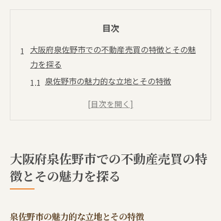
目次
大阪府泉佐野市での不動産売買の特徴とその魅
力を探る
泉佐野市の魅力的な立地とその特徴
地域密着型の不動産取引の利点
泉佐野市の歴史と市場の関係性
不動産価格の推移と将来展望
泉佐野市での不動産投資の可能性
大阪府泉佐野市での不動産売買の特
地域住民から見た泉佐野市の住みやすさ
徴とその魅力を探る
不動産売買の流れを解説！泉佐野市での成功事
例
物件選びから契約までのステップ-by-ステ
泉佐野市の魅力的な立地とその特徴