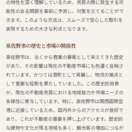
の特性を深く理解しているため、売買の際に発生する可
不動産業者選びで失敗しないためのヒント
能性のある問題を事前に予測し、対策を立てることがで
取引の流れを理解するための基本知識
きます。このような方法は、スムーズで安心した取引を
実現するための大きな利点となります。
物件選びの秘訣とは？泉佐野市不動産市場の最
新情報
泉佐野市の歴史と市場の関係性
最新の不動産市場動向
泉佐野市は、古くから商業の要衝として栄えてきた歴史
評価の高い物件の見つけ方
があり、その影響は現在の不動産市場にも色濃く反映さ
泉佐野市で人気のエリア紹介
れています。かつては港町として発展し、物流の拠点と
物件選びで考慮すべきライフスタイル
して重要な役割を果たしていました。この歴史的背景
未来の価値を見据えた選択肢
が、現在の不動産売買における地域魅力や市場ニーズの
賢い物件選びのためのリサーチ方法
多様性に寄与しています。特に、泉佐野市は関西国際空
不動産売買のプロセスをスムーズに進めるため
港に近接しているため、国内外からのアクセスが良好で
のポイント
あり、これが不動産の需要を押し上げています。歴史的
効率的なコミュニケーションの取り方
な建物や文化が残る地域も多く、観光客の増加につなが