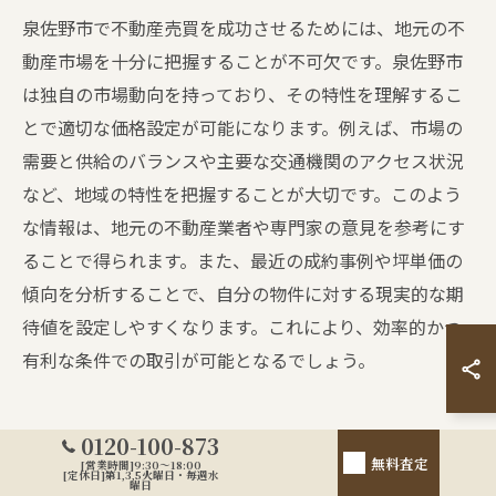
泉佐野市で不動産売買を成功させるためには、地元の不
動産市場を十分に把握することが不可欠です。泉佐野市
は独自の市場動向を持っており、その特性を理解するこ
とで適切な価格設定が可能になります。例えば、市場の
需要と供給のバランスや主要な交通機関のアクセス状況
など、地域の特性を把握することが大切です。このよう
な情報は、地元の不動産業者や専門家の意見を参考にす
ることで得られます。また、最近の成約事例や坪単価の
傾向を分析することで、自分の物件に対する現実的な期
待値を設定しやすくなります。これにより、効率的かつ
有利な条件での取引が可能となるでしょう。
0120-100-873
泉佐野市での不動産売買における注
無料査定
[営業時間]9:30～18:00
[定休日]第1,3,5火曜日・毎週水
曜日