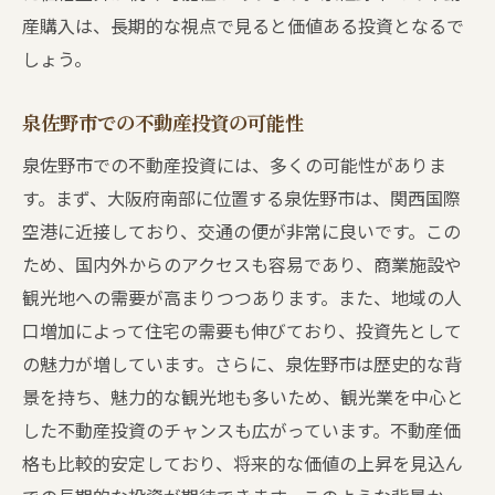
買い手と売り手の双方にとっての注意点
産購入は、長期的な視点で見ると価値ある投資となるで
不動産売買契約のサイン前に押さえるべき基本
しょう。
事項
契約の基本構造と重要箇所
泉佐野市での不動産投資の可能性
リスクを最小限に抑えるための確認ポイン
泉佐野市での不動産投資には、多くの可能性がありま
ト
す。まず、大阪府南部に位置する泉佐野市は、関西国際
契約内容を理解するために必要なステップ
空港に近接しており、交通の便が非常に良いです。この
法的アドバイザーの役割と選び方
ため、国内外からのアクセスも容易であり、商業施設や
契約前に交渉すべき条件
観光地への需要が高まりつつあります。また、地域の人
口増加によって住宅の需要も伸びており、投資先として
契約解除の条件とその影響
の魅力が増しています。さらに、泉佐野市は歴史的な背
安心して物件購入するための泉佐野市での実践
景を持ち、魅力的な観光地も多いため、観光業を中心と
的アドバイス
した不動産投資のチャンスも広がっています。不動産価
購入後のサポート体制の確認
格も比較的安定しており、将来的な価値の上昇を見込ん
購入前に準備すべきこと