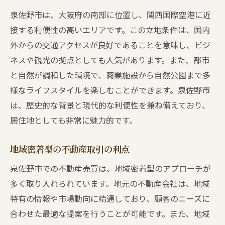
ップガイド
泉佐野市は、大阪府の南部に位置し、関西国際空港に近
泉佐野市における成功した取引例
接する利便性の高いエリアです。この立地条件は、国内
地元の不動産エージェントとの協力の重要
外からの交通アクセスが良好であることを意味し、ビジ
性
ネスや観光の拠点としても人気があります。また、都市
不動産売買における法的手続きの流れ
と自然が調和した環境で、商業施設から自然公園まで多
様なライフスタイルを楽しむことができます。泉佐野市
泉佐野市での不動産売買の実践的なコツ
は、歴史的な背景と現代的な利便性を兼ね備えており、
初めてでも安心！取引をスムーズに進める
居住地としても非常に魅力的です。
方法
泉佐野市の不動産売買で安心するためのチェッ
地域密着型の不動産取引の利点
クリスト
泉佐野市での不動産売買は、地域密着型のアプローチが
契約前に確認すべき重要ポイント
多く取り入れられています。地元の不動産会社は、地域
物件の実地見学で見るべきポイント
特有の情報や市場動向に精通しており、顧客のニーズに
周辺環境のチェック方法
合わせた最適な提案を行うことが可能です。また、地域
法的なトラブルを避けるための注意点