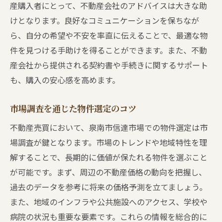
産購入者にとって、不動産会社のアドバイスは大きな助
需要と供給のバランス分析
けとなります。良好なコミュニケーションを保ちなが
投資先としての将来性評価
ら、自分の希望や不安を率直に伝えることで、最適な物
政府の政策や税制の影響
件を見つける手助けを得ることができます。また、不動
人口動態と住宅ニーズの変化
産会社から提供される契約書や手続きに関するサポート
エコロジーやサステナビリティの影響
も、購入の安心感を高めます。
信達市場での物件選びで失敗しないための重要
市場調査を通じた物件選定のコツ
チェックリスト
物件の構造と状態の確認
不動産売買において、泉南市信達市場での物件選定は市
場調査が鍵となります。市場のトレンドや地域特性を理
近隣環境と治安のチェック
解することで、長期的に価値が保たれる物件を選ぶこと
将来の資産価値の見込み
が可能です。まず、周辺の不動産価格の動向を把握し、
ライフスタイルに合った物件選び
過去のデータを参考に将来の価格予測を立てましょう。
購入前の専門家による査定
また、地域のインフラや公共施設へのアクセス、学校や
法律的な権利確認とリスク回避
病院の状況も重要な要素です。これらの情報を総合的に