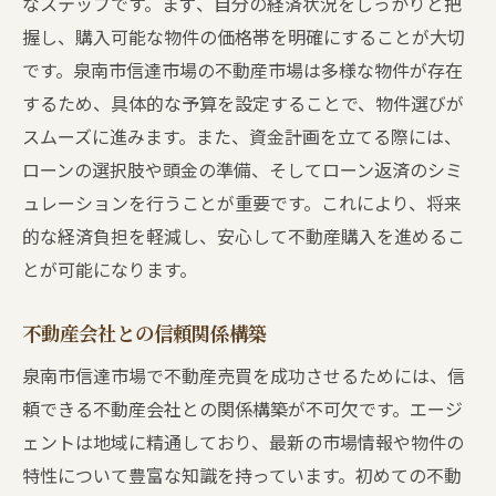
なステップです。まず、自分の経済状況をしっかりと把
周辺地域の開発計画の確認
握し、購入可能な物件の価格帯を明確にすることが大切
です。泉南市信達市場の不動産市場は多様な物件が存在
自然環境と生活環境の調和
するため、具体的な予算を設定することで、物件選びが
コミュニティ活動への参加方法
スムーズに進みます。また、資金計画を立てる際には、
不動産購入初心者必見！信達市場での手続きの
ローンの選択肢や頭金の準備、そしてローン返済のシミ
流れ
ュレーションを行うことが重要です。これにより、将来
物件見学から契約までのステップ
的な経済負担を軽減し、安心して不動産購入を進めるこ
重要書類の準備と確認ポイント
とが可能になります。
購入オファーの作成方法
契約締結とその後の手続き
不動産会社との信頼関係構築
引き渡しまでの最終チェックリスト
泉南市信達市場で不動産売買を成功させるためには、信
購入後のフォローアップサービス
頼できる不動産会社との関係構築が不可欠です。エージ
ェントは地域に精通しており、最新の市場情報や物件の
泉南市の不動産売買で知っておくべき市場動向
特性について豊富な知識を持っています。初めての不動
最近の価格動向とその要因