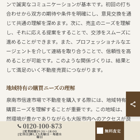
ンで誠実なコミュニケーションが基本です。初回の打ち
合わせから双方の期待や条件を明確にし、意見交換を通
じて共通の理解を深めます。次に、売主のニーズを理解
し、それに応える提案をすることで、交渉をスムーズに
進めることができます。また、プロフェッショナルなエ
ージェントを介して連絡を取り合うことで、信頼性を高
めることが可能です。このような関係づくりは、結果と
して満足のいく不動産売買につながります。
地域特有の購買ニーズの理解
泉南市信達市場で不動産を購入する際には、地域特有の
購買ニーズを理解することが重要です。この地域は、自
然環境が豊かでありながらも大阪市内へのアクセスが良
0120-100-873
好なため、特にファミリー層に人気があります。さら
無料査定
[営業時間]9:30～18:00
[定休日]第1,3,5火曜日・毎週水
に、近年ではシニア世代の移住先としても注目されてい
曜日