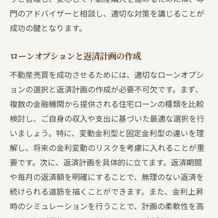
管理費や修繕積立金の法的側面
門のアドバイザーと相談し、適切な対策を講じることが
成功の鍵となります。
トラブルを避けるための法的対策
専門家のアドバイスを受ける重要性
ローンオプションと返済計画の作成
泉南市信達市場の不動産購入で得られる地域の
不動産売買を成功させるためには、適切なローンオプシ
魅力を徹底解説
ョンの選択と返済計画の作成が必要不可欠です。まず、
地元文化と伝統の魅力
複数の金融機関から提供される住宅ローンの種類を比較
豊かな自然環境とアウトドア活動
検討し、ご自身の収入や支出に基づいた最適な選択を行
住みやすい街づくりの進展
いましょう。特に、変動金利型と固定金利型の違いを理
地域イベントとその参加意義
解し、将来の金利変動のリスクを考慮に入れることが重
地域経済の発展とその影響
要です。次に、返済計画を具体的に立てます。返済期間
コミュニティの絆とその価値
や毎月の返済額を明確にすることで、無理のない返済を
続けられる道筋を描くことができます。また、金利上昇
時のシミュレーションを行うことで、計画の柔軟性を高