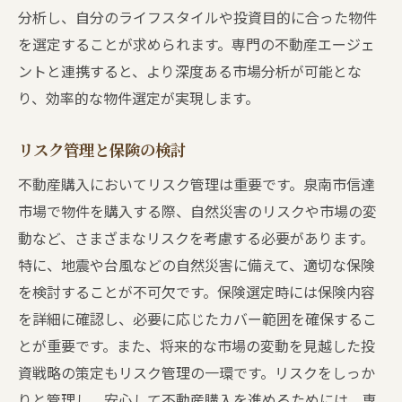
地元の専門家が教える泉南市信達市場の不動産
分析し、自分のライフスタイルや投資目的に合った物件
購入のコツ
を選定することが求められます。専門の不動産エージェ
交渉を有利に進めるためのテクニック
ントと連携すると、より深度ある市場分析が可能とな
売主と買主の関係を築く方法
り、効率的な物件選定が実現します。
地域特有の購買ニーズの理解
リスク管理と保険の検討
ローン審査をスムーズに通過するための準
不動産購入においてリスク管理は重要です。泉南市信達
備
市場で物件を購入する際、自然災害のリスクや市場の変
地元の不動産エージェントの活用法
動など、さまざまなリスクを考慮する必要があります。
成功事例に学ぶ効果的な購入戦略
特に、地震や台風などの自然災害に備えて、適切な保険
信達市場での購入前に確認すべき不動産売買の
を検討することが不可欠です。保険選定時には保険内容
法律知識
を詳細に確認し、必要に応じたカバー範囲を確保するこ
不動産取引における法的義務の理解
とが重要です。また、将来的な市場の変動を見越した投
契約書の主要項目と注意点
資戦略の策定もリスク管理の一環です。リスクをしっか
物件の権利関係とその確認方法
りと管理し、安心して不動産購入を進めるためには、専