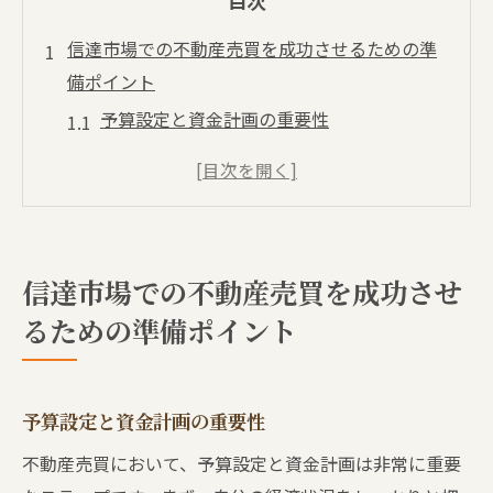
目次
信達市場での不動産売買を成功させるための準
備ポイント
予算設定と資金計画の重要性
不動産会社との信頼関係構築
市場調査を通じた物件選定のコツ
リスク管理と保険の検討
ローンオプションと返済計画の作成
信達市場での不動産売買を成功させ
法律や規制に関する基礎知識の取得
るための準備ポイント
泉南市信達市場での不動産購入における地域特
性の活用法
地域独自の生活環境を理解する
予算設定と資金計画の重要性
教育施設や公共サービスのアクセス状況
不動産売買において、予算設定と資金計画は非常に重要
交通インフラと利便性の分析