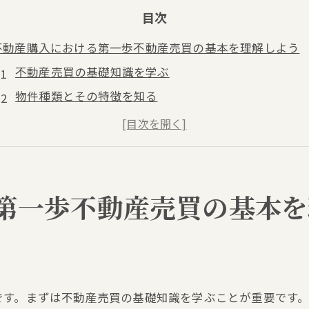
目次
不動産購入における第一歩不動産売買の基本を理解しよう
不動産売買の基礎知識を学ぶ
物件種類とその特徴を知る
市場調査の重要性を理解する
購入予算の設定方法
不動産業者の選び方とその役割
売買契約の基本的な流れ
第一歩不動産売買の基本を
地域の魅力を活かす不動産売買初心者が知っておくべきポ
地域特性の把握と活用方法
生活環境の優先順位を決める
周辺施設のチェックポイント
です。まずは不動産売買の基礎知識を学ぶことが重要です