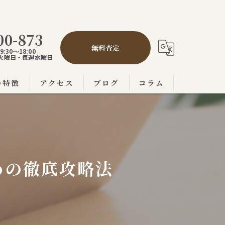
00-873
無料査定
:30～18:00
,5火曜日・毎週水曜日
の特徴
アクセス
ブログ
コラム
の不動産売買
市の不動産売買
の不動産売買
めの徹底攻略法