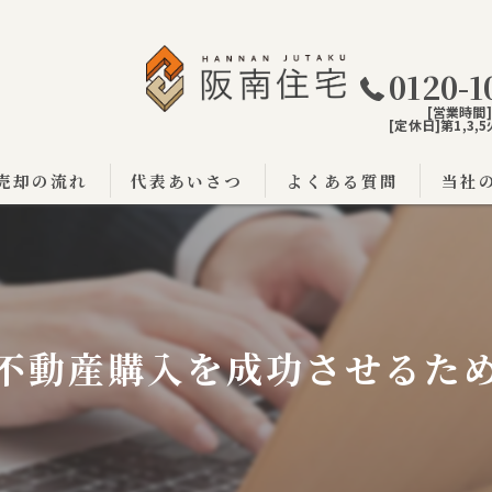
0120-1
[営業時間]9
[定休日]第1,3
売却の流れ
代表あいさつ
よくある質問
当社
阪南市
泉佐野
泉南市
不動産購入を成功させるた
戸建て
土地