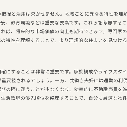
購入成功者の実体験を学ぶ
の把握と活用は欠かせません。地域ごとに異なる特性を理
具体的な購入ステップのロードマップ
治安、教育環境などは重要な要素です。これらを考慮する
不動産投資初心者が陥りやすい罠
きれば、将来的な市場価値の向上も期待できます。専門家
購入後の生活設計の実例
域の特性を理解することで、より理想的な住まいを見つけ
不動産購入の成功体験談
成功事例から学ぶ不動産購入の秘訣
明確にすることは非常に重要です。家族構成やライフスタイ
が重要視されるでしょう。一方、共働き夫婦には通勤の利
選びの際に迷うことが少なくなり、効率的に不動産売買を
。生活環境の優先順位を整理することで、自分に最適な物