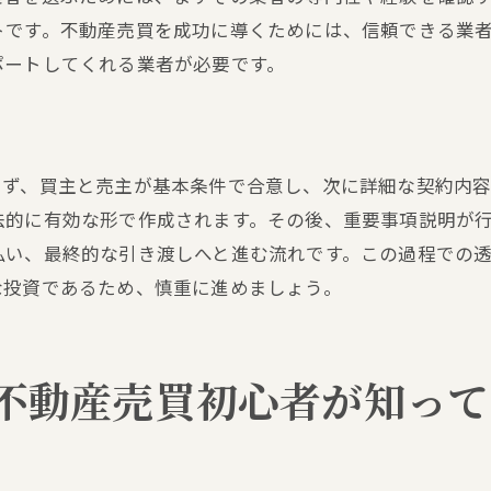
オンラインとオフラインの情報源を使いこなす
トです。不動産売買を成功に導くためには、信頼できる業
地域の不動産動向を分析
ポートしてくれる業者が必要です。
地元コミュニティとの関係構築
隠れた地域の魅力を見つける
地元の不動産市場の特徴を知る
まず、買主と売主が基本条件で合意し、次に詳細な契約内
安心して不動産を手に入れるための計画的な不動産売買の
法的に有効な形で作成されます。その後、重要事項説明が
長期的なライフプランに基づく物件選び
払い、最終的な引き渡しへと進む流れです。この過程での
な投資であるため、慎重に進めましょう。
リスク管理のための備え
購入計画を支えるファイナンシャルプランニング
購入前のファイナンシャルチェック
不動産売買初心者が知って
購入後の資産管理方法
ライフスタイルに合わせた物件選び
初めての不動産購入を成功に導く具体的なステップと実例