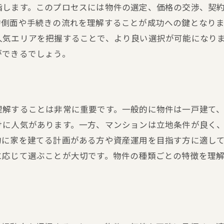
交通アクセスの利便性を見極める
指します。このプロセスには物件の選定、価格の交渉、契
地域イベントと文化の理解
的側面や手続きの流れを理解することが成功への鍵となり
人気エリアを把握することで、より良い選択が可能になり
不動産価値を左右する地域要因
ができるでしょう。
契約トラブルを避けるための不動産売買法的チェックの重
契約書類の基本構成と確認事項
不動産権利関係の確認ポイント
法律相談の活用タイミング
理解することは非常に重要です。一般的に物件は一戸建て
けに人気があります。一方、マンションは立地条件が良く
重要事項説明書の理解と注目点
的に家を建てる計画がある方や資産運用を目指す方に適し
トラブル事例から学ぶ予防策
に応じて選ぶことが大切です。物件の種類ごとの特徴を理
公証人役場と司法書士の役割
初めての不動産購入で失敗しないためのプロセスと注意点
購入計画の立て方と進め方
物件内見時のチェックポイント