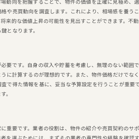
市場動向を把握することで、物件の価値を正確に見極め、
購入前の最終確認作業
価格や売買動向を調査します。これにより、相場感を養う
住宅ローン手続きの流れ
、将来的な価値上昇の可能性を見出すことができます。不
引き渡しまでのスケジュール管理
る鍵となります。
購入後の手続きと注意事項
専門家のアドバイスが鍵不動産売買成功への道筋
不動産コンサルタントの選び方
が必要です。自身の収入や貯蓄を考慮し、無理のない範囲
住宅ローンの専門家から学ぶ融資のコツ
ように計算するのが理想的です。また、物件価格だけでな
税務の専門家が教える節税ポイント
調査で得た情報を基に、妥当な予算設定を行うことが重要
リノベーションの専門家によるアドバイス
ます。
不動産評価のスペシャリストの活用
地域の専門家からのインサイト
地元情報を活用した不動産購入の戦略不動産売買の成功法
常に重要です。業者の役割は、物件の紹介や売買契約のサ
地域密着型の情報収集方法
業者を選ぶためには、まずその業者の専門性や経験を確認