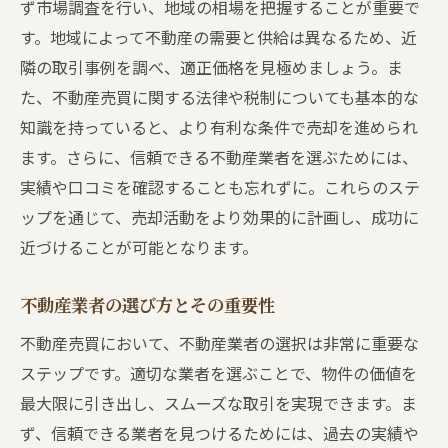
売買契約締結までの重要ステップ
ず市場調査を行い、地域の相場を把握することが重要で
売却後の引き渡し手続きとその注意点
す。地域によって不動産の需要と供給は異なるため、近
隣の取引事例を調べ、適正価格を見極めましょう。ま
地域特有の不動産市場を理解し売却を有利に進
た、不動産売買に関する法律や税制についても基本的な
める方法
知識を持っていると、より有利な条件で売却を進められ
地域の不動産市場の動向を把握する
ます。さらに、信頼できる不動産業者を選ぶためには、
競合物件と比較し戦略を練る
実績や口コミを確認することも忘れずに。これらのステ
地域の魅力を最大限にアピールする方法
ップを通じて、売却活動をより効果的に計画し、成功に
地域の法律や規制を遵守する重要性
近づけることが可能となります。
地域の不動産業者の活用法
地域特有のニーズに応える売却アプローチ
不動産業者の選び方とその重要性
価格交渉で失敗しないためのテクニックと実例
不動産売買において、不動産業者の選択は非常に重要な
価格交渉の基本を理解する
ステップです。適切な業者を選ぶことで、物件の価値を
最大限に引き出し、スムーズな取引を実現できます。ま
交渉を有利に進めるための準備
ず、信頼できる業者を見つけるためには、過去の実績や
価格交渉時に活用できる心理テクニック