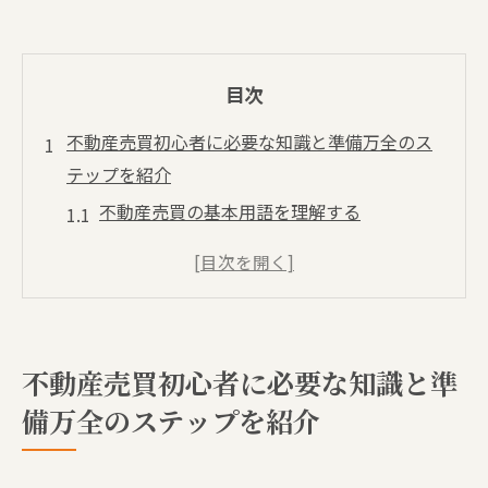
目次
不動産売買初心者に必要な知識と準備万全のス
テップを紹介
不動産売買の基本用語を理解する
売却を始める前に知っておくべき情報収集
のポイント
不動産業者の選び方とその重要性
売却する物件の査定方法とその影響
不動産売買初心者に必要な知識と準
売却計画を立てる上でのスケジュール管理
備万全のステップを紹介
初めての不動産売買で注意すべき法律的な
側面