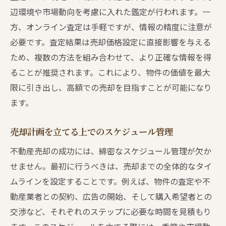
物件の価値を最大限に引き出す工夫
辺環境や市場動向を考慮に入れた鑑定が行われます。一
売却価格を上げるためのリノベーション
方、オンライン査定は手軽ですが、情報の精度に注意が
買い手のニーズを的確に捉える方法
必要です。査定結果は売却価格設定に直接影響を与える
ため、複数の方法を組み合わせて、より正確な情報を得
高額売却を可能にするマーケティング戦略
ることが推奨されます。これにより、物件の価値を最大
成功した売却のノウハウを活かす
限に引き出し、高額での売却を目指すことが可能になり
不動産売却の不安を解消するためのQ&A
ます。
初めての不動産売却でよくある疑問
売却に伴う心理的な不安を和らげる方法
売却計画を立てる上でのスケジュール管理
売却プロセスで問題が発生した場合の対処
不動産売却の成功には、綿密なスケジュール管理が欠か
法
せません。最初に行うべきは、売却までの全体的なタイ
税金や諸費用に関するよくある質問
ムラインを設定することです。例えば、物件の査定や不
売却後に考慮すべき次のステップ
動産業者との契約、広告の開始、そして購入希望者との
専門家に相談するタイミングとその方法
交渉など、それぞれのステップに必要な時間を見積もり