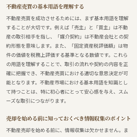
不動産売却を成功させるための準備と心構え
不動産売買の基本用語を理解する
売却の目的を明確にする
不動産売買を成功させるためには、まず基本用語を理解
物件を魅力的に見せるためのホームステー
することが大切です。例えば「売主」と「買主」は不動
ジング
産の取引相手を指し、「媒介契約」は不動産会社との契
不動産売却における心理的準備の重要性
約形態を意味します。また、「固定資産税評価額」は物
売却活動を開始するための契約準備
件の価値を税務上評価する基準となる数値です。これら
の用語を理解することで、取引の流れや契約の内容を正
売却成功のために必要な書類の整理
確に把握でき、不動産売買における適切な意思決定が可
不動産市場のトレンドを把握する
能となります。不動産市場における基本用語を知識とし
不動産売買の流れを徹底解説賢く進めるコツ
て持つことは、特に初心者にとって安心感を与え、スム
物件査定から販売開始までの流れ
ーズな取引につながります。
広告戦略で集客を最大化する方法
見学者への対応で気をつけるポイント
売却を始める前に知っておくべき情報収集のポイント
オファーを受けた際に考慮すべき事項
不動産売却を始める前に、情報収集は欠かせません。ま