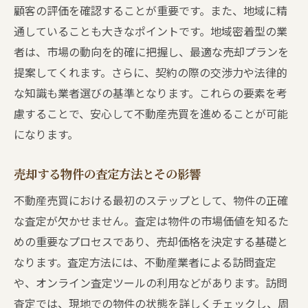
顧客の評価を確認することが重要です。また、地域に精
価格交渉の際に避けるべきミス
通していることも大きなポイントです。地域密着型の業
成功した価格交渉の実例から学ぶ
者は、市場の動向を的確に把握し、最適な売却プランを
価格交渉の終了後に確認すべき事項
提案してくれます。さらに、契約の際の交渉力や法律的
契約書の確認ポイントを押さえて安全に売却を
な知識も業者選びの基準となります。これらの要素を考
進める
慮することで、安心して不動産売買を進めることが可能
契約書の基本構成とその重要性
になります。
不動産売買契約書における注目すべき条項
売却する物件の査定方法とその影響
契約書確認時にチェックすべき法律事項
不動産売買における最初のステップとして、物件の正確
契約のリスクを最小限にするための工夫
な査定が欠かせません。査定は物件の市場価値を知るた
法律専門家の助言を得るメリット
めの重要なプロセスであり、売却価格を決定する基礎と
契約内容の変更が必要な場合の対処法
なります。査定方法には、不動産業者による訪問査定
成功事例から学ぶ不動産売買の高額売却の秘訣
や、オンライン査定ツールの利用などがあります。訪問
高額売却を達成した実例とその分析
査定では、現地での物件の状態を詳しくチェックし、周