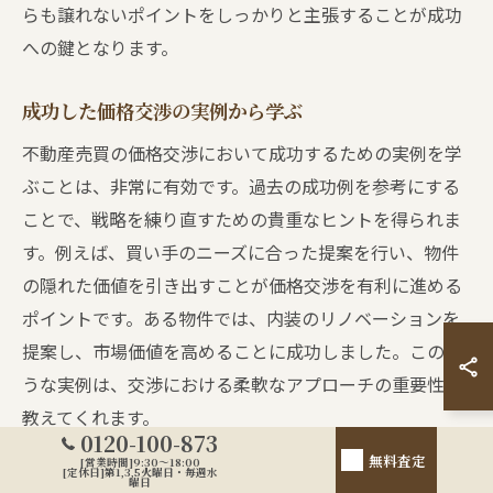
らも譲れないポイントをしっかりと主張することが成功
への鍵となります。
成功した価格交渉の実例から学ぶ
不動産売買の価格交渉において成功するための実例を学
ぶことは、非常に有効です。過去の成功例を参考にする
ことで、戦略を練り直すための貴重なヒントを得られま
す。例えば、買い手のニーズに合った提案を行い、物件
の隠れた価値を引き出すことが価格交渉を有利に進める
ポイントです。ある物件では、内装のリノベーションを
提案し、市場価値を高めることに成功しました。このよ
うな実例は、交渉における柔軟なアプローチの重要性を
教えてくれます。
0120-100-873
無料査定
[営業時間]9:30～18:00
[定休日]第1,3,5火曜日・毎週水
価格交渉の終了後に確認すべき事項
曜日