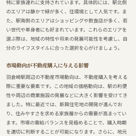
特に家族連れに支持されています。具体的には、駅北側
地域特有の注意点羽倉崎駅での不動産購入時に
のエリアは静かで緑が多く、住環境として人気です。ま
気を付けること
た、駅南側のエリアはショッピングや飲食店が多く、若
地域の治安状況と安全性
い世代や単身者にも好まれています。これらのエリアを
自然災害リスクと対策
選ぶ際は、地域の特性や将来の発展可能性を考慮し、自
公共施設や学校のアクセス
分のライフスタイルに合った選択を心がけましょう。
地域コミュニティとの関係構築
建築規制と土地利用のルール
市場動向が不動産購入に与える影響
将来の開発計画の影響
羽倉崎駅周辺の不動産市場動向は、不動産購入を考える
契約前に重要なチェックポイント羽倉崎駅エリ
際に重要な要素です。この地域の価格動向は、駅の利便
アでの不動産売買
性や周辺の商業施設の発展などに大きく影響を受けてき
契約書で確認すべき条項
ました。特に最近では、新興住宅地の開発が進んでお
り、住みやすさを求める家族層からの需要が高まってい
資金調達の確保とローン審査
ます。市場の需給バランスを見極めることで、購入時期
物件の法的状況の確認
を適切に判断することが可能になります。さらに、地元
売主との交渉ポイント