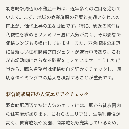
信頼できる不動産会社の選び方
羽倉崎駅周辺の不動産市場は、近年多くの注目を浴びて
物件見学時のチェックポイント
います。まず、地域の商業施設の発展と交通アクセスの
契約前に確認すべき法的手続き
向上が、価格上昇の主な要因です。特に、駅近の物件は
利便性を求めるファミリー層に人気が高く、その影響で
購入後の手続きとサポート情報
価格レンジも多様化しています。また、羽倉崎駅の周辺
地域情報のリサーチ方法
には新しい住宅開発プロジェクトが進行中であり、これ
駅近物件の魅力羽倉崎駅周辺での不動産購入の
が市場動向にさらなる影響を与えています。こうした背
ポイント
景から、購入希望者は価格動向を細かくチェックし、適
駅近物件のメリットとデメリット
切なタイミングでの購入を検討することが重要です。
交通アクセスが生活に与える影響
羽倉崎駅周辺の生活環境を知る
羽倉崎駅周辺の人気エリアをチェック
駅近物件の資産価値を評価する方法
羽倉崎駅周辺で特に人気のエリアには、駅から徒歩圏内
家族向けにおすすめの物件タイプ
の住宅街があります。これらのエリアは、生活利便性が
周辺施設の充実度と利便性
高く、教育施設や公園、商業施設も充実しているため、