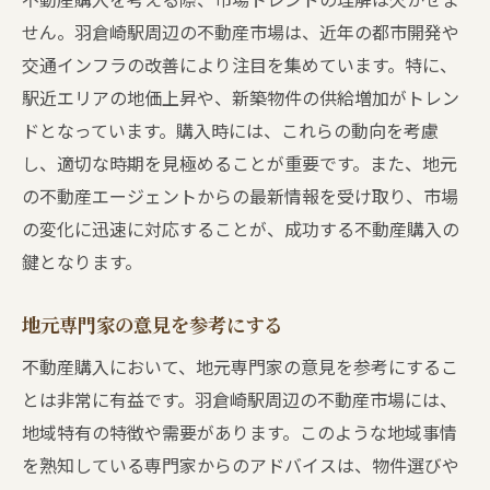
教育施設と子育て支援情報
せん。羽倉崎駅周辺の不動産市場は、近年の都市開発や
医療機関と緊急時の対応
交通インフラの改善により注目を集めています。特に、
余暇を楽しむためのレジャー施設
駅近エリアの地価上昇や、新築物件の供給増加がトレン
交通機関と通勤時間の考慮
ドとなっています。購入時には、これらの動向を考慮
し、適切な時期を見極めることが重要です。また、地元
住民のライフスタイルとコミュニティ
の不動産エージェントからの最新情報を受け取り、市場
安心の取引を目指して羽倉崎駅での不動産購入
の変化に迅速に対応することが、成功する不動産購入の
ガイド
鍵となります。
不動産購入計画の立て方
ステップバイステップの購入手順
地元専門家の意見を参考にする
購入後の生活設計とサポート
不動産購入において、地元専門家の意見を参考にするこ
購入経験者の声から学ぶ
とは非常に有益です。羽倉崎駅周辺の不動産市場には、
トラブルを防ぐための心得
地域特有の特徴や需要があります。このような地域事情
安心して取引を進めるためのヒント
を熟知している専門家からのアドバイスは、物件選びや