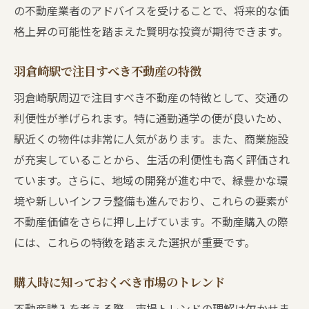
の不動産業者のアドバイスを受けることで、将来的な価
トラブルを避けるための注意点
格上昇の可能性を踏まえた賢明な投資が期待できます。
最終確認時のチェックリスト
不動産売買のプロが教える羽倉崎駅でのスムー
羽倉崎駅で注目すべき不動産の特徴
ズな取引の秘訣
羽倉崎駅周辺で注目すべき不動産の特徴として、交通の
取引を円滑に進めるための準備
利便性が挙げられます。特に通勤通学の便が良いため、
プロフェッショナルのアドバイス活用
駅近くの物件は非常に人気があります。また、商業施設
信頼できる仲介業者の役割
が充実していることから、生活の利便性も高く評価され
ています。さらに、地域の開発が進む中で、緑豊かな環
取引におけるタイムマネジメント
境や新しいインフラ整備も進んでおり、これらの要素が
契約後のフォローアップ体制
不動産価値をさらに押し上げています。不動産購入の際
トラブル発生時の対応策
には、これらの特徴を踏まえた選択が重要です。
羽倉崎駅周辺の生活環境と不動産価値購入前に
知っておくべきこと
購入時に知っておくべき市場のトレンド
生活必需品の買い物環境
不動産購入を考える際、市場トレンドの理解は欠かせま