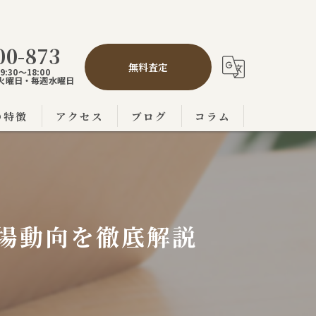
00-873
無料査定
:30～18:00
,5火曜日・毎週水曜日
の特徴
アクセス
ブログ
コラム
の不動産売買
市の不動産売買
の不動産売買
場動向を徹底解説