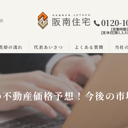
0120-1
説
[営業時間]9
[定休日]第1,3
売却の流れ
代表あいさつ
よくある質問
当社
阪南市
泉佐野
泉南市
の不動産価格予想！今後の市
戸建て
土地