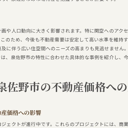
将来的な価格変動を見越した投資計画
泉佐野市の不動産価格に影響を与える要因分析
市場データから導く泉佐野市の不動産の未来
計画や人口動向に大きく影響されます。特に関空へのアク
過去の価格動向から見る泉佐野市の今後の市場
。このため、今後も不動産需要は安定して高い水準を維持
泉佐野市における不動産価格安定化の要因
普及に伴う広い住空間へのニーズの高まりも見逃せません
泉佐野市の不動産市場で注目するべき最新トレンド
では、泉佐野市の特性に合わせた具体的な事例を紹介し、
泉佐野市における不動産デジタルトランスフォーメー
若者層の購入意欲が市場に与える影響
泉佐野市の不動産価格への
リモートワーク普及が不動産市場に及ぼす変化
環境意識の高まりとサステナビリティ投資の関係
泉佐野市の不動産市場における外国人投資家の影響
動産価格への影響
最新の不動産テクノロジーの導入事例
ロジェクトが進行中です。これらのプロジェクトには、商
実際の売買経験に基づく泉佐野市の不動産市場の未来