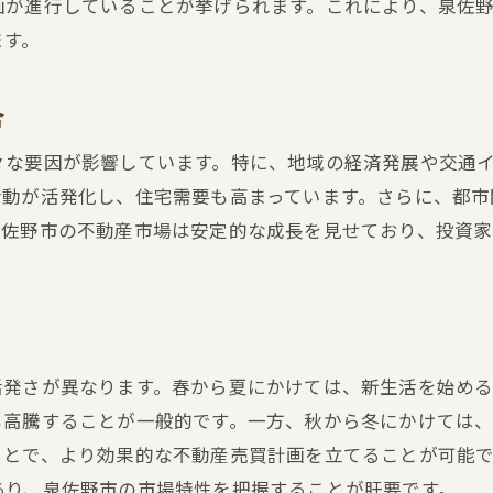
画が進行していることが挙げられます。これにより、泉佐
アクセス改善による不動産市場の変化事例
ます。
新たな交通手段の導入がもたらす不動産価格上昇
アクセス改善が不動産投資に与える長期的影響
合
泉佐野市の地域特性を活かしたアクセス改善策
々な要因が影響しています。特に、地域の経済発展や交通
地域特性を活かした泉佐野市の不動産投資戦略
活動が活発化し、住宅需要も高まっています。さらに、都市
地域の魅力を活かした泉佐野市の不動産投資のすすめ
泉佐野市の不動産市場は安定的な成長を見せており、投資家
泉佐野市の地域文化と不動産市場の関連性
地元住民のニーズを考慮した投資戦略
泉佐野市特有の地理的特性を活かした投資
地域資源を活用した持続可能な不動産投資
活発さが異なります。春から夏にかけては、新生活を始め
泉佐野市における環境配慮型不動産投資の可能性
も高騰することが一般的です。一方、秋から冬にかけては
価格予測から考える泉佐野市の不動産売買の動向
ことで、より効果的な不動産売買計画を立てることが可能
最新データを基にした泉佐野市の不動産価格予測
あり、泉佐野市の市場特性を把握することが肝要です。