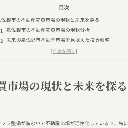
目次
泉佐野市の不動産売買市場の現状と未来を探る
泉佐野市の不動産売買市場の現状分析
未来の泉佐野市不動産市場を見据えた投資戦略
泉佐野市での不動産取引件数の推移
不動産価格の変動要因：泉佐野市の場合
泉佐野市の不動産市場の季節変動
将来の泉佐野市の不動産需要予測
買市場の現状と未来を探る
地域開発がもたらす泉佐野市の不動産価格への影響
泉佐野市の主要開発プロジェクトと不動産価格への影
交通インフラの整備が不動産価格に与える影響
地域開発による人口流入と不動産需要の変化
ンフラ整備が進む中で不動産市場が活性化しています。特