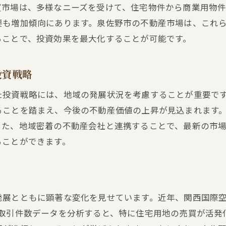
新しい商業施設の開業と不動産価値の相関
買市場は、多様なニーズを受けて、住宅物件から商業用物件
泉佐野市における環境改善プロジェクトと不動産市場
要も増加傾向にあります。泉佐野市の不動産市場は、これ
ることで、投資効果を最大化することが可能です。
地域開発が引き起こす不動産の供給と需要のバランス
不動産売買の成功事例から学ぶ泉佐野市の市場動向
投資戦略
成功事例に見る泉佐野市の不動産取引のポイント
泉佐野市での不動産売買の成功事例分析
た投資戦略には、地域の発展状況を考慮することが重要で
過去の成功事例から見る泉佐野市の不動産価格トレン
ることを踏まえ、今後の不動産価値の上昇が見込まれます
また、地域密着の不動産会社と連携することで、最新の市
泉佐野市の不動産投資で成功するための秘訣
ることができます。
成功者に学ぶ泉佐野市の不動産購入の流れ
泉佐野市での不動産売買のリスクと回避方法
泉佐野市での不動産売買の鍵とは？アクセス改善が影響
発展とともに顕著な変化を見せています。近年、関西国際
交通アクセスの改善が不動産市場に与える影響
の取引件数データを分析すると、特に住宅用地の売買が活発
泉佐野市の交通網整備と不動産価格の相関関係