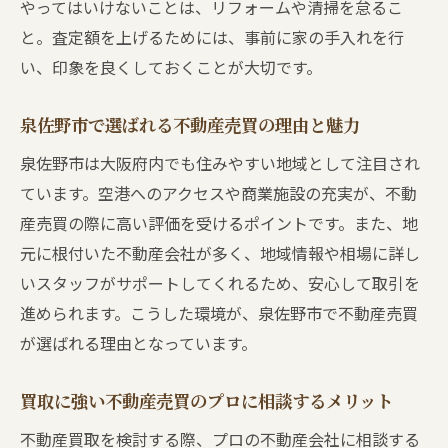
泉佐野市の不動産売買で選ばれる理由
やってはいけないことは、リフォームや清掃を怠るこ
不動産売買で損をしない工夫を徹底解説
と。査定額を上げるためには、事前に家の手入れを行
い、印象を良くしておくことが大切です。
不動産売買で買取相場を知る方法と注意点
不動産売買で相場を正しく把握する方法
泉佐野市で選ばれる不動産売買の理由と魅力
泉佐野市の不動産売買における相場情報
泉佐野市は大阪府内でも住みやすい地域として注目され
信頼できる不動産売買の査定の受け方
ています。空港へのアクセスや商業施設の充実が、不動
不動産売買で損しない価格設定のコツ
産売買の際に高い評価を受けるポイントです。また、地
泉佐野市で相場より高く売るための工夫
元に根付いた不動産会社が多く、地域情報や相場に詳し
不動産売買で見落としがちな注意点
いスタッフがサポートしてくれるため、安心して取引を
泉佐野市の不動産売買を成功させるコツ
進められます。こうした環境が、泉佐野市で不動産売買
不動産売買で納得のいく売却を実現する方
が選ばれる理由となっています。
法
買取に強い不動産売買のプロに相談するメリット
泉佐野市で信頼される不動産売買の流れ
不動産売買でトラブルを防ぐポイント
不動産買取を検討する際、プロの不動産会社に相談する