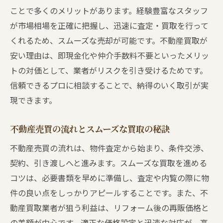
ことで多くのメリットがあります。経験豊富なスタッフ
売主も安心の不動産売買サポート体制
が市場相場を正確に把握し、迅速に査定・買取を行って
泉佐野市の不動産売買で重視すべき条件
くれるため、スムーズな売却が可能です。不動産買取が
不動産売買で後悔しないための準備とは
安い理由は、即現金化や仲介手数料不要といったメリッ
不動産売買のやってはいけないことを解説
トの対価として、業者がリスクを引き受けるためです。
不動産売買で避けるべき失敗パターン
信頼できるプロに相談することで、納得のいく取引が実
泉佐野市の不動産売買で注意すべき行動
現できます。
不動産売買で後悔を防ぐ判断ポイント
不動産売買の流れとスムーズな買取の秘訣
売却時にやりがちな不動産売買のミス
不動産売買で信頼を損なわない対応策
不動産売買の流れは、物件査定から始まり、条件交渉、
契約、引き渡しへと進みます。スムーズな買取を進める
泉佐野市の不動産売買でやってはいけない
コツは、必要書類を早めに準備し、査定や内覧の際に物
行動
件の良い点をしっかりアピールすることです。また、不
不動産売買で損しないための買取基礎知識
動産買取業者が狙う利益は、リフォーム後の再販価格と
不動産売買で損を防ぐ買取の基本を解説
の差額が中心です。適正な価格設定と迅速な対応が、高