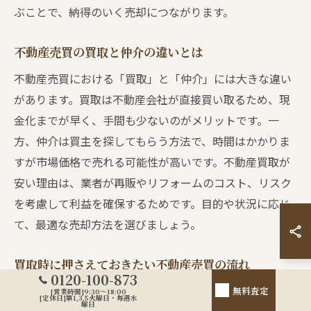
ぶことで、納得のいく売却につながります。
不動産売買の買取と仲介の違いとは
不動産売買における「買取」と「仲介」には大きな違い
があります。買取は不動産会社が直接買い取るため、現
金化までが早く、手間も少ないのがメリットです。一
方、仲介は買主を探してもらう方法で、時間はかかりま
すが市場価格で売れる可能性が高いです。不動産買取が
安い理由は、業者が再販やリフォームのコスト、リスク
を考慮して利益を確保するためです。目的や状況に応じ
て、最適な売却方法を選びましょう。
買取時に押さえておきたい不動産売買の流れ
0120-100-873
不動産買取を選ぶ際は、売却の流れを把握しておくこと
無料査定
[営業時間]9:30～18:00
[定休日]第1,3,5火曜日・毎週水
曜日