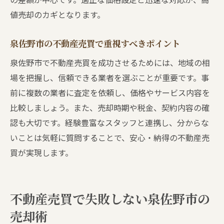
泉佐野市の不動産売買で知るべき基礎知識
値売却のカギとなります。
不動産売買の買取と仲介の違いとは
買取時に押さえておきたい不動産売買の流
泉佐野市の不動産売買で重視すべきポイント
れ
泉佐野市で不動産売買を成功させるためには、地域の相
泉佐野市の不動産売買で安心の基礎知識
場を把握し、信頼できる業者を選ぶことが重要です。事
不動産売買で信頼できる買取先を見極める
前に複数の業者に査定を依頼し、価格やサービス内容を
泉佐野市で不動産売買を高く早く進める方法
比較しましょう。また、売却時期や税金、契約内容の確
認も大切です。経験豊富なスタッフと連携し、分からな
不動産売買でスピード売却を叶えるコツ
いことは気軽に質問することで、安心・納得の不動産売
泉佐野市の不動産売買で高値を目指す方法
買が実現します。
不動産売買で迅速な取引を実現するポイン
ト
高く早く売れる不動産売買の工夫を紹介
不動産売買で失敗しない泉佐野市の
泉佐野市で実践したい不動産売買の方法
売却術