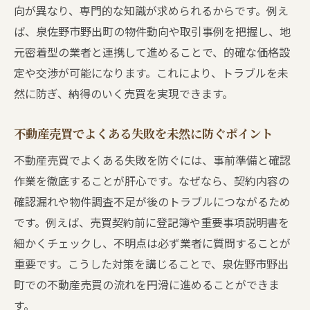
向が異なり、専門的な知識が求められるからです。例え
理
ば、泉佐野市野出町の物件動向や取引事例を把握し、地
南大阪エリアの不動産売買で実践すべき手
元密着型の業者と連携して進めることで、的確な価格設
順
定や交渉が可能になります。これにより、トラブルを未
不動産売買における査定から契約までの流
然に防ぎ、納得のいく売買を実現できます。
れ
専門家が教える不動産売買成功のコツ
不動産売買でよくある失敗を未然に防ぐポイント
信頼できる不動産売買の進め方解説
不動産売買でよくある失敗を防ぐには、事前準備と確認
泉佐野市野出町の不動産売買で押さえるべきポ
作業を徹底することが肝心です。なぜなら、契約内容の
イント
確認漏れや物件調査不足が後のトラブルにつながるため
不動産売買のポイントと地域事情の重要性
です。例えば、売買契約前に登記簿や重要事項説明書を
口コミで分かる不動産売買の成功ポイント
細かくチェックし、不明点は必ず業者に質問することが
土地や中古物件の不動産売買ポイント
重要です。こうした対策を講じることで、泉佐野市野出
町での不動産売買の流れを円滑に進めることができま
現場で活きる不動産売買の交渉術
す。