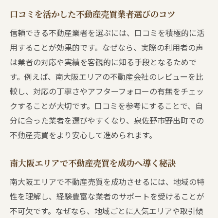
中古物件購入時の不動産売買注意事項
口コミを活かした不動産売買業者選びのコツ
家を売る際に絶対やってはいけない落とし穴
信頼できる不動産業者を選ぶには、口コミを積極的に活
不動産売買で絶対NGな行為と失敗事例
用することが効果的です。なぜなら、実際の利用者の声
家を売るとき避けるべき不動産売買の落と
は業者の対応や実績を客観的に知る手段となるためで
し穴
す。例えば、南大阪エリアの不動産会社のレビューを比
不動産売買におけるトラブル発生の原因と
較し、対応の丁寧さやアフターフォローの有無をチェッ
対策
クすることが大切です。口コミを参考にすることで、自
売却時の不動産売買で注意すべきポイント
分に合った業者を選びやすくなり、泉佐野市野出町での
ブログで語られる不動産売買の失敗パター
不動産売買をより安心して進められます。
ン
南大阪エリアで不動産売買を成功へ導く秘訣
不動産売買でやりがちな間違いと回避策
失敗しない不動産売買のための具体的な手順
南大阪エリアで不動産売買を成功させるには、地域の特
不動産売買で失敗しないための流れガイド
性を理解し、経験豊富な業者のサポートを受けることが
不可欠です。なぜなら、地域ごとに人気エリアや取引傾
手続きごとの不動産売買注意事項を徹底整