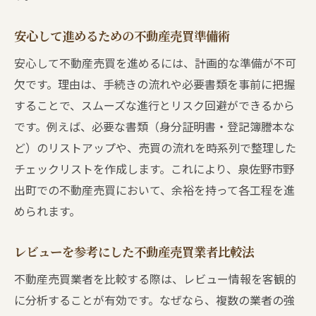
不動産売買で見落としがちな注意点まとめ
不動産売買を円滑に進めるための必須知識
安心して進めるための不動産売買準備術
トラブル回避に役立つ不動産売買の心得
安心して不動産売買を進めるには、計画的な準備が不可
不動産売買トラブルを防ぐ心得と対策法
欠です。理由は、手続きの流れや必要書類を事前に把握
不動産売買で後悔しないための注意ポイン
することで、スムーズな進行とリスク回避ができるから
ト
です。例えば、必要な書類（身分証明書・登記簿謄本な
不動産売買の口コミに学ぶトラブル事例
ど）のリストアップや、売買の流れを時系列で整理した
不動産売買時の書類管理と確認ポイント
チェックリストを作成します。これにより、泉佐野市野
交渉時に役立つ不動産売買の心構え
出町での不動産売買において、余裕を持って各工程を進
められます。
不動産売買で信頼を築くための行動指針
口コミやレビューから見る不動産売買の実態
レビューを参考にした不動産売買業者比較法
不動産売買の口コミに見る実際の体験談
不動産売買業者を比較する際は、レビュー情報を客観的
レビューから学ぶ不動産売買の選び方
に分析することが有効です。なぜなら、複数の業者の強
不動産売買の現場で語られる失敗と成功例