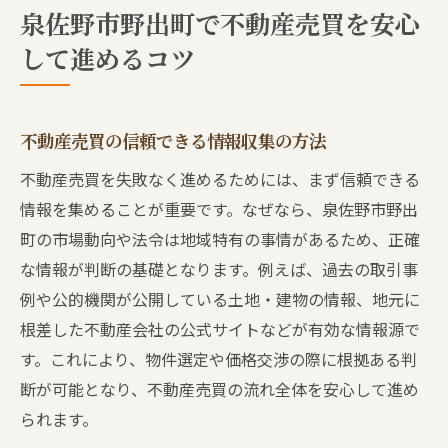
泉佐野市野出町で不動産売買を安心
不動産売買でよくある失敗を未然に防ぐポ
して進めるコツ
イント
安心して進めるための不動産売買準備術
レビューを参考にした不動産売買業者比較
不動産売買の信頼できる情報収集の方法
法
不動産売買を失敗なく進めるためには、まず信頼できる
不動産売買の流れと注意点を徹底解説
情報を集めることが重要です。なぜなら、泉佐野市野出
不動産売買の手続き全体像と注意ポイント
町の市場動向や法令は地域特有の事情があるため、正確
不動産売買で押さえるべき法的手続きの流
な情報が判断の基礎となります。例えば、過去の取引事
れ
例や公的機関が公開している土地・建物の情報、地元に
トラブル回避のための不動産売買チェック
根差した不動産会社の公式サイトなどが有効な情報源で
項目
す。これにより、物件選定や価格交渉の際に根拠ある判
泉州エリアにおける不動産売買の現場事情
断が可能となり、不動産売買の流れ全体を安心して進め
られます。
不動産売買の進め方と注意点の具体例解説