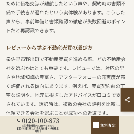
ために価格交渉が難航したという声や、契約時の書類不
備で手続きが遅れたという実体験があります。こうした
声から、事前準備と書類確認の徹底が失敗回避のポイン
トだと再認識できます。
レビューから学ぶ不動産売買の選び方
泉佐野市野出町で不動産売買を進める際、どの不動産会
社を選ぶかはとても重要です。レビューでは、対応の早
さや地域知識の豊富さ、アフターフォローの充実度が高
く評価される傾向にあります。例えば、売買契約前の丁
寧な説明や、地元に根ざしたアドバイスが口コミで支持
されています。選択時は、複数の会社の評判を比較し、
信頼できる会社を選ぶことが成功への近道です。
0120-100-873
無料査定
[営業時間]9:30～18:00
[定休日]第1,3,5火曜日・毎週水
不動産売買の現場で語られる失敗と成功例
曜日