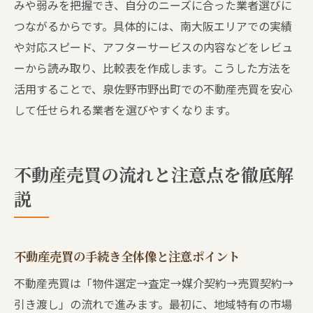
みや弱みを把握でき、自分のニーズに合った業者選びに
南大阪の不動産売買に関する生の声
つながるからです。具体的には、南大阪エリアでの実績
不動産売買を進める際のリアルな評価とは
や対応スピード、アフターサービスの内容などをレビュ
ブログで紹介される不動産売買の実情
ーから読み取り、比較表を作成します。こうした方法を
不動産売買でよくあるNG行為とその対策
活用することで、泉佐野市野出町での不動産売買を安心
して任せられる業者を選びやすくなります。
不動産売買で陥りやすいNG行為の実態
家を売るとき絶対避けたい不動産売買のミ
ス
不動産売買の流れと注意点を徹底解
不動産売買で失敗しないための対策方法
説
不動産売買の現場で見かけるNG行為集
不動産売買のトラブル事例とその回避策
口コミに学ぶ不動産売買の注意点と防止策
不動産売買の手続き全体像と注意ポイント
不動産売買は「物件選定→査定→媒介契約→売買契約→
引き渡し」の流れで進みます。最初に、地域特有の市場