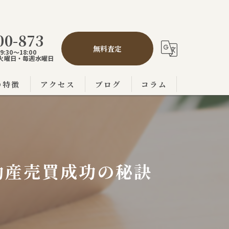
00-873
無料査定
:30～18:00
,5火曜日・毎週水曜日
の特徴
アクセス
ブログ
コラム
の不動産売買
市の不動産売買
の不動産売買
動産売買成功の秘訣