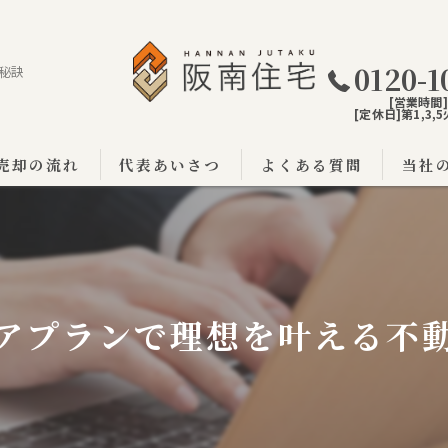
0120-1
秘訣
[営業時間]9
[定休日]第1,3
売却の流れ
代表あいさつ
よくある質問
当社
阪南市
泉佐野
泉南市
アプランで理想を叶える不
戸建て
土地