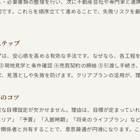
し・必要書類の整理を行い、次に不動産会社や専門家と連
不動産売買に迷った時の第三者アドバイスの活かし
切です。これらを順序立てて進めることで、失敗リスクを
安心を生むクリアプラン活用術と不動産売買
不動産売買で安心を得るクリアプランの作り方
購入後も後悔しないためのクリアプラン実践法
ステップ
不動産購入におけるリスク回避と計画的行動
プは、安心感を高める有効な手法です。なぜなら、各工程
クリアプランが不動産売買トラブルを減らす理由
 ③現地見学と条件確認 ④売買契約の締結 ⑤引渡し手続
不動産売買の不安を和らげる相談とサポート体制
ば、見落としや失敗を防げます。クリアプランの活用が、
不動産担保ローンの審査が気になる方へ提案
不動産担保ローン審査の仕組みと注意すべき点
定のコツ
不動産売買で活用できる担保ローンの選び方
確な目標設定が欠かせません。理由は、目標が定まってい
不動産担保ローンの審査を通すための準備方法
エリア」「予算」「入居時期」「将来のライフプラン」な
クリアプランで考える不動産担保ローンの活用術
や関係者と共有することで、意思疎通が円滑になります。
金利や借入額から見る不動産担保ローンの特徴