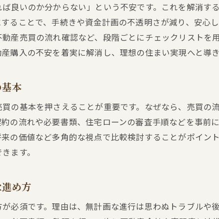
住宅ローンと不動産売買の関係を分かりやすく整理
れば良いのか分からない」という不安です。これを解消す
資金計画のミスを防ぐためのクリアプラン活用術
にすることで、手続きや資金計画の不透明さが減り、安心
住宅ローン選びと不動産売買のポイント解説
不動産売買の流れ確認など、段階ごとにチェックリストを
動産購入の不安を着実に解消し、理想の住まい実現へと導
不動産購入に最適な住宅ローンの選び方を徹底解説
不動産売買における住宅ローン審査の注意点
の基本
クリアプランで選ぶ住宅ローンの比較術
不動産担保ローンとの違いと活用ポイント
売買の基本を押さえることが重要です。なぜなら、売買の
不動産売買成功のためのローン返済計画づくり
契約の流れや必要書類、住宅ローンの審査手順などを事前
将来の価値など多角的な視点で比較検討することがポイン
もし不動産購入に迷ったなら考えたい進め方
できます。
不動産購入で迷った時のクリアプラン見直し術
不動産売買の選択肢を整理して進め方を明確に
な進め方
失敗を防ぐための不動産購入シミュレーション活用
方が必須です。理由は、無計画な進行は思わぬトラブルや
クリアプランで比較する物件選びの新常識