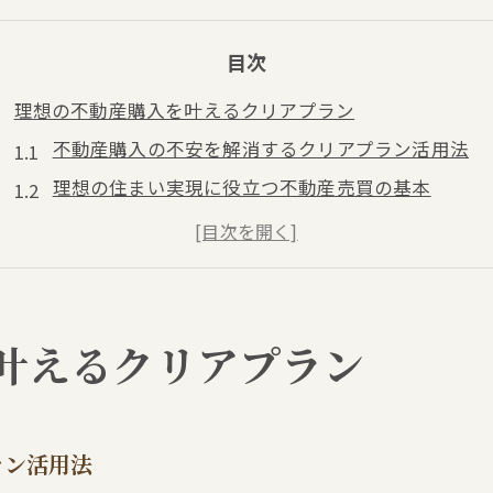
目次
理想の不動産購入を叶えるクリアプラン
不動産購入の不安を解消するクリアプラン活用法
理想の住まい実現に役立つ不動産売買の基本
不動産売買で失敗しないための計画的な進め方
クリアプランが導く安心の不動産購入ステップ
不動産売買をスムーズに進める目標設定のコツ
不動産売買で失敗しない資金計画の立て方
叶えるクリアプラン
不動産購入で重要な資金計画のポイントを解説
不動産売買で避けたい資金トラブルと対策法
クリアプランで実践する安心の資金シミュレーショ
ラン活用法