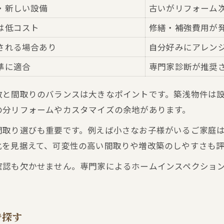
子育て世帯におすすめの間取り条件
・新しい設備
古いがリフォーム
は低コスト
修繕・補強費用が
される場合あり
自分好みにアレン
準に適合
専門家診断が推奨
数と間取りのバランスは大きなポイントです。築浅物件は
の分リフォームやカスタマイズの余地があります。
間取り選びも重要です。例えば小さなお子様がいるご家庭
化を見据えて、可変性の高い間取りや増改築のしやすさも
確認も欠かせません。専門家によるホームインスペクショ
で探す