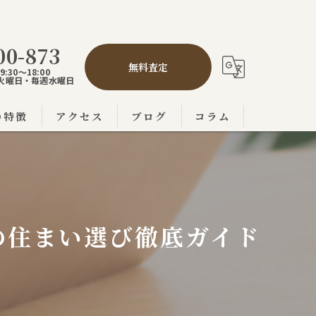
00-873
無料査定
:30～18:00
,5火曜日・毎週水曜日
の特徴
アクセス
ブログ
コラム
の不動産売買
市の不動産売買
の不動産売買
の住まい選び徹底ガイド