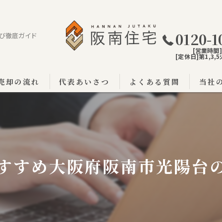
0120-1
び徹底ガイド
[営業時間]9
[定休日]第1,3
売却の流れ
代表あいさつ
よくある質問
当社
阪南市
泉佐野
泉南市
すすめ大阪府阪南市光陽台
戸建て
土地