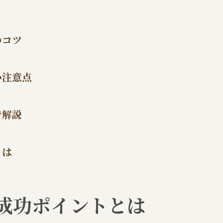
平屋・二階建て比較で見るおすすめ物件
阪南市光陽台で人気の中古一戸建て特徴
のコツ
自然と利便性で選ぶ阪南市物件の魅力
自然環境・利便性比較で分かる物件選び
い注意点
阪南市光陽台の不動産売買が注目される理由
生活利便施設が充実したおすすめエリア
で解説
不動産売買で重視したい周辺環境の特徴
自然と共生できる住まい選びのポイント
とは
予算内で見つかる阪南市光陽台の不動産売買術
1000万円以下物件の不動産売買比較早見表
予算別おすすめ不動産売買のポイント
成功ポイントとは
コストパフォーマンス重視の物件選び術