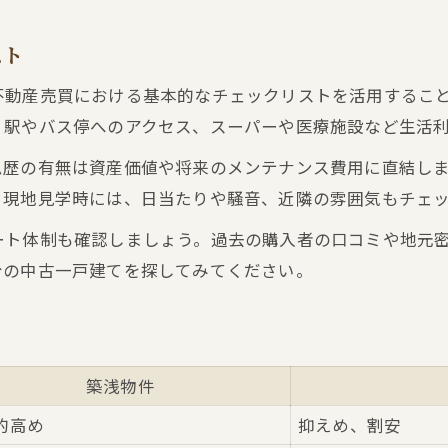
資金計画の立て方と不動産売買の流れ
不動産売買で賢く選ぶ中古物件検索方法
スト
海眺望を楽しむ住まいの選び方伝授
不動産売買における基本的なチェックリストを活用するこ
海が見える物件の不動産売買ポイント
、駅やバス停へのアクセス、スーパーや医療施設など生活
眺望を重視した住まい選びのコツ
ム歴の有無は資産価値や将来のメンテナンス費用に直結し
阪南市光陽台でおすすめの海近物件特集
。現地見学時には、日当たりや騒音、近隣の雰囲気もチェ
眺望条件別おすすめ不動産売買早見表
ート体制も確認しましょう。過去の購入者の口コミや地元
不動産売買で叶える理想の景観生活
台の中古一戸建てを探してみてください。
家族に合う間取りを見抜くためのチェック法
家族構成別間取り選び比較表
不動産売買で失敗しない間取りの見極め方
築浅物件
生活動線に配慮した住まい選びのポイント
的高め
将来も安心の間取りを不動産売買で探す
抑えめ、割安