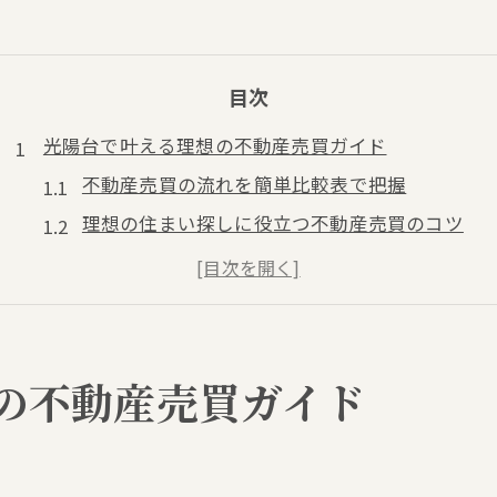
目次
光陽台で叶える理想の不動産売買ガイド
不動産売買の流れを簡単比較表で把握
理想の住まい探しに役立つ不動産売買のコツ
中古物件と土地選びなら知っておきたい注意点
おすすめ物件の条件を不動産売買視点で解説
光陽台で不動産売買を成功させる秘訣とは
中古一戸建て選びの成功ポイントとは
の不動産売買ガイド
中古一戸建ての不動産売買チェックリスト
築年数や間取りから見る選び方のコツ
資金計画に合う中古物件を不動産売買で探す