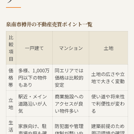
泉南市の中古物件探しで注目したい条件
不動産売買でサイトを選ぶ際の注意点
泉南市樽井の不動産売買ポイント一覧
サイト活用で効率よく物件情報を集める
口コミを参考に安心できるサイト選び
比
較
不動産売買を成功に導く泉南市樽井の情報
一戸建て
マンション
土地
項
樽井エリアの不動産動向一覧表
目
不動産売買に役立つ地域情報の集め方
価
多様、1,000万
同エリアでは
土地の広さや立
注目の中古物件タイプとその特徴
格
円以下の物件
価格は比較的
地で大きく変動
帯
もあり
安定
売買時に知っておきたいアクセス事情
生活利便性が高いエリアを見極める方法
駅近・メイン
商業施設への
使い道や将来性
立
道路沿いが人
アクセスが良
で利便性が変わ
理想の住まい選びに欠かせない比較方法
地
気
い物件多い
る
物件比較で役立つチェックリスト表
生
家族向け、駐
防犯面や管理
建築前提のため
不動産売買の比較で重視すべきポイント
活
車場や庭も確
体制が整いや
周辺環境の確認