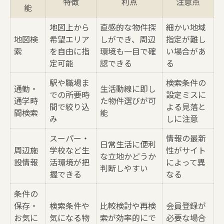
特徴
利点
注意点
能
地図上から
直感的な物件探
細かい地域
地図検
希望エリア
しができ、周辺
指定が難し
索
を自由に指
環境も一目で確
い場合があ
定可能
認できる
る
駅や職場ま
検索条件の
通勤・
生活動線に即し
での所要時
設定ミスに
通学時
た物件選びが可
間で絞り込
よる見落と
間検索
能
み
しに注意
スーパー・
情報の最新
日常生活に便利
周辺施
学校など生
性がサイト
な立地かどうか
設情報
活環境が把
によって異
判断しやすい
握できる
なる
条件の
保存・
検索条件や
比較検討や再検
会員登録が
お気に
気になる物
索が効率的にで
必要な場合