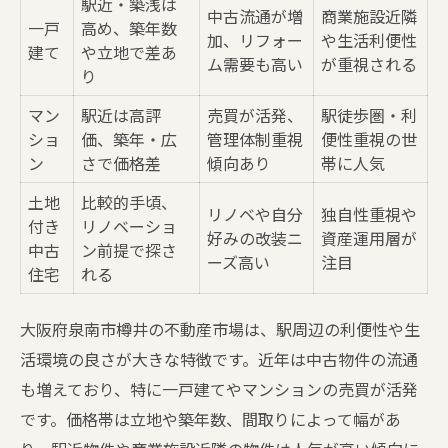
駅近・築浅は
中古流通が増
商業施設近隣
一戸
高め、築年数
加、リフォー
や生活利便性
建て
や立地で差あ
ム需要も高い
が重視される
り
マン
駅近は高評
売買が活発、
駅徒歩圏・利
ショ
価、築年・広
管理体制重視
便性重視の世
ン
さで価格差
傾向あり
帯に人気
土地
比較的手頃、
リノベや自分
独自性重視や
付き
リノベーショ
好みの改装ニ
資産運用層が
中古
ン前提で探さ
ーズ高い
注目
住宅
れる
大阪府泉南市樽井の不動産市場は、駅周辺の利便性や生
活環境の良さが大きな特徴です。近年は中古物件の流通
も増えており、特に一戸建てやマンションの売買が活発
です。価格帯は立地や築年数、間取りによって幅があ