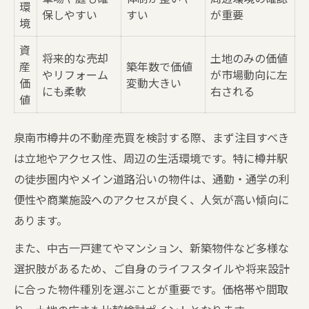
間取りや立地条件の違いを見抜く方法
環
保しやすい
すい
が重要
境
費用対効果を考えた比較術を身につける
資
家族構成別におすすめの選び方を解説
将来的な売却
土地のみの価値
産
築年数で価値
やリフォーム
が市場動向に左
樽井エリアの不動産売買を安心して進める秘訣
価
変動大きい
にも柔軟
右される
値
安心して進めるための売買手順一覧
信頼できる会社選びの見極め方
泉南市樽井の不動産売買を検討する際、まず注目すべき
樽井での不動産売買で注意したい点
は立地やアクセス性、周辺の生活環境です。特に樽井駅
トラブル回避のための事前チェック項目
の徒歩圏内やメイン道路沿いの物件は、通勤・通学の利
売買契約前に確認すべきポイント
便性や商業施設へのアクセスが良く、人気が高い傾向に
おすすめ物件を見極めるための注意点
あります。
おすすめ物件選びの比較表
また、中古一戸建てやマンション、新築物件など多様な
泉南市中古物件で注意したいチェック項目
選択肢があるため、ご自身のライフスタイルや将来設計
不動産売買時の見落としがちな落とし穴
に合った物件種別を選ぶことが重要です。価格帯や間取