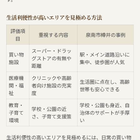
生活利便性が高いエリアを見極める方法
評価項
重視する内容
泉南市樽井の事例
目
スーパー・ドラッ
買い物
駅・メイン道路沿いに
グストアの有無や
施設
集中、徒歩圏が人気
距離
医療機
クリニックや高齢
生活圏に点在し、高齢
関・福
者向け施設の充実
世帯も安心できる
祉
度
教育・
学校・公園も身近、自
学校・公園の近
子育て
治体のサポートが手厚
さ、子育て支援策
環境
い
生活利便性の高いエリアを見極めるには、日常の買い物