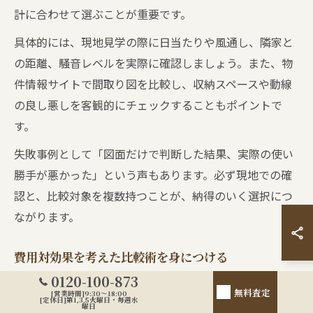
計に合わせて選ぶことが重要です。
具体的には、現地見学の際に日当たりや風通し、隣家と
の距離、騒音レベルを実際に確認しましょう。また、物
件情報サイトで間取り図を比較し、収納スペースや動線
の良し悪しを客観的にチェックすることもポイントで
す。
失敗事例として「図面だけで判断した結果、実際の使い
勝手が悪かった」という声もあります。必ず現地での確
認と、比較対象を複数持つことが、納得のいく選択につ
ながります。
費用対効果を考えた比較術を身につける
0120-100-873
比較
無料査定
チェックすべき内容
判断のポイント
[営業時間]9:30～18:00
[定休日]第1,3,5火曜日・毎週水
要素
曜日