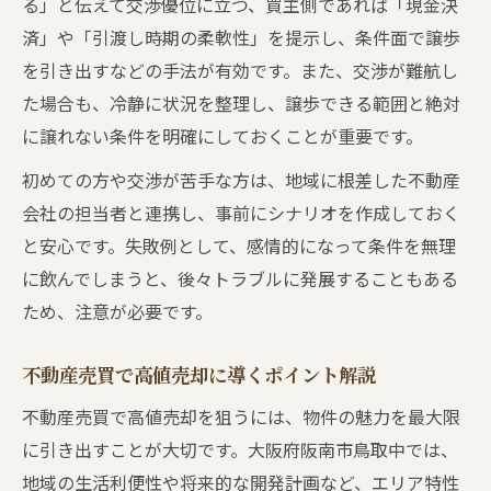
る」と伝えて交渉優位に立つ、買主側であれば「現金決
阪南市不動産売買の動向と将来性を解説
済」や「引渡し時期の柔軟性」を提示し、条件面で譲歩
宅建資格取得が不動産売買で役立つ理由
を引き出すなどの手法が有効です。また、交渉が難航し
宅建資格が不動産売買に与える安心感とは
た場合も、冷静に状況を整理し、譲歩できる範囲と絶対
不動産売買で宅建有資格者が活躍する場面
に譲れない条件を明確にしておくことが重要です。
宅建資格が不動産売買副業で生きる理由
初めての方や交渉が苦手な方は、地域に根差した不動産
不動産売買で知っておきたい宅建知識の活
会社の担当者と連携し、事前にシナリオを作成しておく
用術
と安心です。失敗例として、感情的になって条件を無理
宅建取得で広がる不動産売買の選択肢
に飲んでしまうと、後々トラブルに発展することもある
ため、注意が必要です。
不動産売買で高値売却に導くポイント解説
不動産売買で高値売却を狙うには、物件の魅力を最大限
に引き出すことが大切です。大阪府阪南市鳥取中では、
地域の生活利便性や将来的な開発計画など、エリア特性