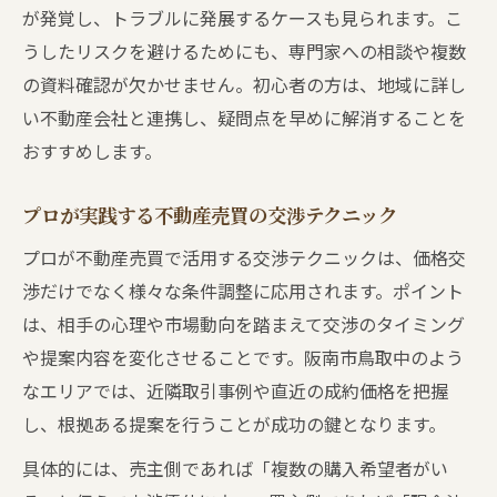
が発覚し、トラブルに発展するケースも見られます。こ
不動産副業の始め方と成功の秘訣
うしたリスクを避けるためにも、専門家への相談や複数
不動産売買副業の正しい始め方ガイド
の資料確認が欠かせません。初心者の方は、地域に詳し
副業に適した不動産売買物件選びのコツ
い不動産会社と連携し、疑問点を早めに解消することを
不動産売買副業で収入を安定させる方法
おすすめします。
副業初心者が押さえたい不動産売買の注意
点
プロが実践する不動産売買の交渉テクニック
不動産売買副業で失敗しない運営ポイント
プロが不動産売買で活用する交渉テクニックは、価格交
阪南市エリア特性を活かす売買戦略
渉だけでなく様々な条件調整に応用されます。ポイント
は、相手の心理や市場動向を踏まえて交渉のタイミング
不動産売買で地域特性を見極めるポイント
や提案内容を変化させることです。阪南市鳥取中のよう
阪南市で不動産売買が成功しやすい理由
なエリアでは、近隣取引事例や直近の成約価格を把握
地元市場を活かした不動産売買戦略の立て
し、根拠ある提案を行うことが成功の鍵となります。
方
具体的には、売主側であれば「複数の購入希望者がい
不動産売買エリア選びで後悔しない秘訣