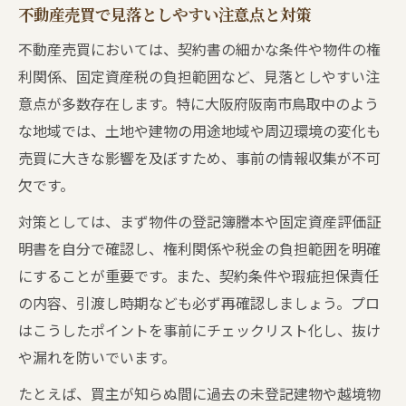
識
不動産売買で見落としやすい注意点と対策
副業で成功するための不動産売買リスク対
不動産売買においては、契約書の細かな条件や物件の権
策
利関係、固定資産税の負担範囲など、見落としやすい注
不動産売買が副業にあたるケースの見極め
意点が多数存在します。特に大阪府阪南市鳥取中のよう
方
な地域では、土地や建物の用途地域や周辺環境の変化も
副業禁止規定を意識した不動産売買の進め
売買に大きな影響を及ぼすため、事前の情報収集が不可
方
欠です。
不動産売買副業で収益を最大化するコツ
対策としては、まず物件の登記簿謄本や固定資産評価証
プロ直伝の不動産売買リスク回避術
明書を自分で確認し、権利関係や税金の負担範囲を明確
にすることが重要です。また、契約条件や瑕疵担保責任
不動産売買で起こる主なリスクと対策法
の内容、引渡し時期なども必ず再確認しましょう。プロ
プロ目線で学ぶ不動産売買トラブル回避術
はこうしたポイントを事前にチェックリスト化し、抜け
不動産売買リスクを最小限に抑える方法
や漏れを防いでいます。
契約時に注意したい不動産売買の落とし穴
たとえば、買主が知らぬ間に過去の未登記建物や越境物
不動産売買で信頼できる担当者選びの基準