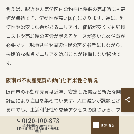
例えば、駅近や人気学区内の物件は将来の売却時にも高
値が期待でき、流動性が高い傾向にあります。逆に、利
便性や治安に課題があるエリアは、価格が安くても維持
コストや売却時の苦労が増えるケースが多いため注意が
必要です。現地見学や周辺住民の声を参考にしながら、
長期的な視点でエリアを選ぶことが後悔しない秘訣で
す。
阪南市不動産売買の動向と将来性を解説
阪南市の不動産売買は近年、安定した需要と新たな開発
計画により注目を集めています。人口減少が課題とされ
る中でも、生活利便性や交通アクセスの良さから、ファ
ミリー層やシニア層の移住も増加傾向です。特に、鳥取
0120-100-873
無料査定
[営業時間]9:30～18:00
中エリアは今後も地価の安定が見込まれており、資産形
[定休日]第1,3,5火曜日・毎週水
曜日