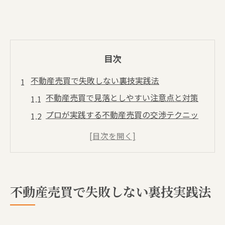
目次
不動産売買で失敗しない裏技実践法
不動産売買で見落としやすい注意点と対策
プロが実践する不動産売買の交渉テクニッ
ク
不動産売買で高値売却に導くポイント解説
リスクを減らすための不動産売買事前準備
資産価値を高める不動産売買の裏技紹介
不動産売買で失敗しない裏技実践法
副業視点で考える不動産売買の極意
不動産売買を副業として始める際の基礎知