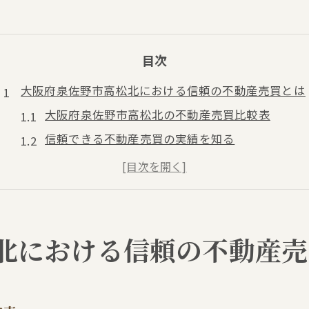
目次
大阪府泉佐野市高松北における信頼の不動産売買とは
大阪府泉佐野市高松北の不動産売買比較表
信頼できる不動産売買の実績を知る
不動産売買を成功に導く地域密着の強み
不動産売買の安心ポイントを押さえよう
泉佐野市高松北で選ばれる不動産売買の特徴
安心の取引を実現するための不動産仲介選び
北における信頼の不動産売
不動産仲介業者選び比較表で安心取引
対応力が光る不動産仲介の選び方
不動産売買に強い仲介業者を見極めるコツ