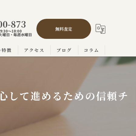
00-873
無料査定
:30～18:00
,5火曜日・毎週水曜日
の特徴
アクセス
ブログ
コラム
の不動産売買
市の不動産売買
心して進めるための信頼チ
の不動産売買