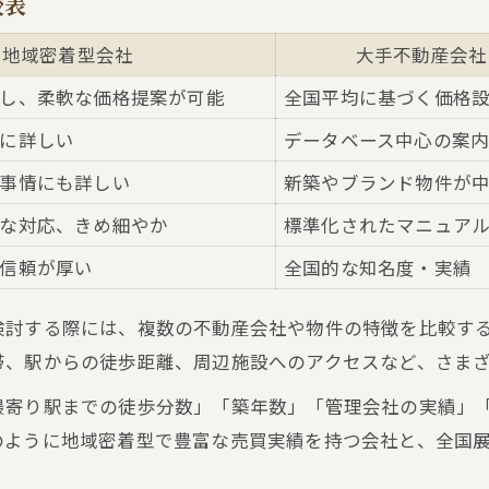
較表
初めての不動産売買でも安心なサポート体制
地域密着型会社
大手不動産会社
泉佐野市高松北で評判の不動産仲介とは
し、柔軟な価格提案が可能
全国平均に基づく価格
不動産売買を検討するなら泉佐野市高松北で
に詳しい
データベース中心の案
泉佐野市高松北の不動産売買メリット早見表
事情にも詳しい
新築やブランド物件が
地域で不動産売買を選ぶ理由とは
な対応、きめ細やか
標準化されたマニュア
不動産売買におけるエリア特性を知る
泉佐野市高松北での不動産売買体験談
信頼が厚い
全国的な知名度・実績
不動産売買のタイミングと賢い選択
検討する際には、複数の不動産会社や物件の特徴を比較す
地域に根差す不動産仲介の魅力を解説
帯、駅からの徒歩距離、周辺施設へのアクセスなど、さま
地域密着不動産仲介の特徴まとめ
最寄り駅までの徒歩分数」「築年数」「管理会社の実績」
不動産売買で地域情報が活きる理由
のように地域密着型で豊富な売買実績を持つ会社と、全国
泉佐野市高松北の不動産仲介が選ばれるワケ