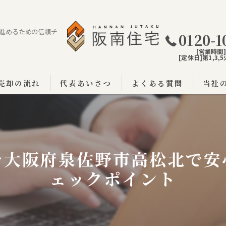
進めるための信頼チ
0120-1
[営業時間]9
[定休日]第1,3
売却の流れ
代表あいさつ
よくある質問
当社
阪南市
泉佐野
を大阪府泉佐野市高松北で安
泉南市
ェックポイント
戸建て
土地