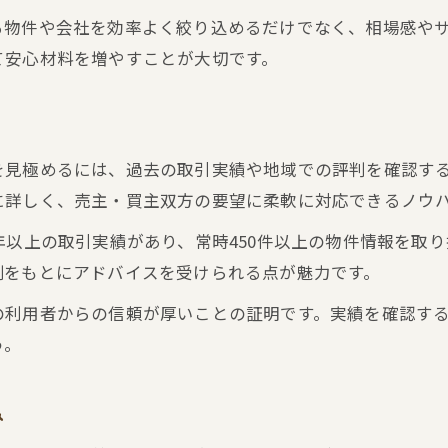
地元の信頼を集める不動産仲介の魅力
る物件や会社を効率よく絞り込めるだけでなく、相場感や
地域に強い不動産仲介のメリット
て安心材料を増やすことが大切です。
実体験でわかる不動産仲介活用のコツ
不動産売買体験談から学ぶ活用術
泉佐野市高松北での不動産仲介活用事例
を見極めるには、過去の取引実績や地域での評判を確認す
成功する不動産売買のエピソード紹介
に詳しく、売主・買主双方の要望に柔軟に対応できるノウ
不動産仲介で失敗しないための心得
年以上の取引実績があり、常時450件以上の物件情報を取
体験者が語る不動産売買のリアル
例をもとにアドバイスを受けられる点が魅力です。
後悔しない不動産売買の判断ポイント
の利用者からの信頼が厚いことの証明です。実績を確認す
不動産売買で後悔しない判断基準表
う。
泉佐野市高松北で選ぶべき不動産売買の基準
トラブル回避のための不動産売買チェック
み
不動産売買で確認したい重要事項