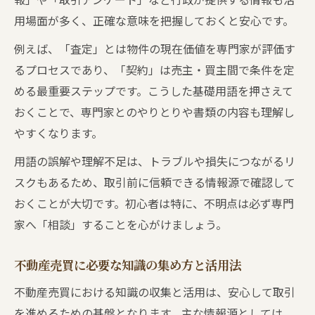
とは
用場面が多く、正確な意味を把握しておくと安心です。
囲い込みや強引な営業への正しい対応方法
例えば、「査定」とは物件の現在価値を専門家が評価す
誤った対応でトラブルになるケースと回避
るプロセスであり、「契約」は売主・買主間で条件を定
法
める最重要ステップです。こうした基礎用語を押さえて
取引リスクを回避する具体策とヒント
おくことで、専門家とのやりとりや書類の内容も理解し
不動産売買でリスクを避けるための事前対
やすくなります。
策
用語の誤解や理解不足は、トラブルや損失につながるリ
不動産売買契約書の重要ポイントを徹底確
スクもあるため、取引前に信頼できる情報源で確認して
認
おくことが大切です。初心者は特に、不明点は必ず専門
不動産売買における欠陥や虚偽申告の見抜
家へ「相談」することを心がけましょう。
き方
不動産売買でよくあるトラブル事例と対応
不動産売買に必要な知識の集め方と活用法
策
不動産売買における知識の収集と活用は、安心して取引
専門家に相談するメリットと活用シーン
を進めるための基盤となります。主な情報源としては、