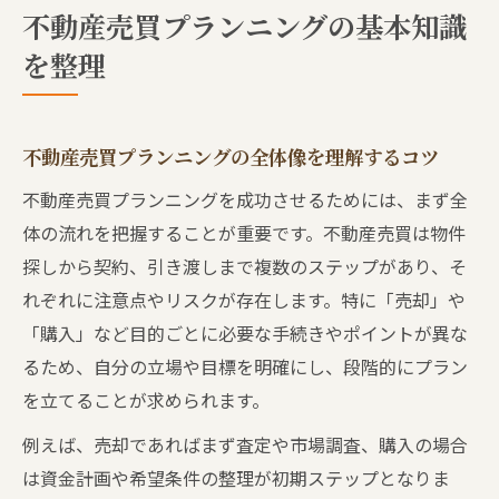
不動産売買で役立つ情報源と選び方のポイ
不動産売買プランニングの基本知識
ント
を整理
安心取引へ導く不動産売買の流れとは
不動産売買の流れをステップごとに解説
売主・買主双方の視点で見る不動産売買の
不動産売買プランニングの全体像を理解するコツ
進行
不動産売買プランニングを成功させるためには、まず全
不動産売買プロセスで大切な確認事項まと
体の流れを把握することが重要です。不動産売買は物件
め
探しから契約、引き渡しまで複数のステップがあり、そ
不動産売買の流れで失敗しないための注意
れぞれに注意点やリスクが存在します。特に「売却」や
点
「購入」など目的ごとに必要な手続きやポイントが異な
取引アンケートを出さない場合の影響と対
るため、自分の立場や目標を明確にし、段階的にプラン
策
を立てることが求められます。
成功への鍵となる事前準備と情報収集
例えば、売却であればまず査定や市場調査、購入の場合
不動産売買で事前準備が重要な理由と手順
は資金計画や希望条件の整理が初期ステップとなりま