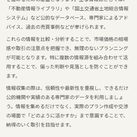
不動産売買で役立つ価格情報の見方
「不動産情報ライブラリ」や「国土交通省土地総合情報
不動産売買で使える価格情報ライブラリの
システム」など公的なデータベース、専門家によるアド
活用法
バイス、過去の売買事例などが挙げられます。
取引価格情報検索システムで相場を確認す
これらの情報を比較・分析することで、市場価格の相場
る方法
感や取引の注意点を把握でき、無理のないプランニング
不動産売買事例の調べ方と信頼性の見極め
が可能となります。特に複数の情報源を組み合わせて活
方
用することで、偏った判断や見落としを防ぐことができ
土地総合情報システムの使い方と注意点
ます。
価格情報から読み解く不動産売買のコツ
情報収集の際は、信頼性や最新性を重視し、できるだけ
公的機関や実績のある専門家のデータを利用しましょ
う。情報を集めるだけでなく、実際のプラン作成や交渉
の場面で「どのように活かすか」まで意識することで、
納得のいく取引を目指せます。