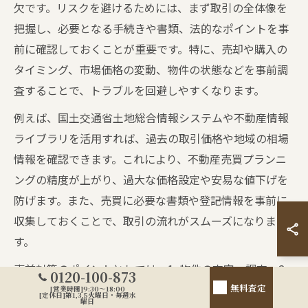
欠です。リスクを避けるためには、まず取引の全体像を
把握し、必要となる手続きや書類、法的なポイントを事
前に確認しておくことが重要です。特に、売却や購入の
タイミング、市場価格の変動、物件の状態などを事前調
査することで、トラブルを回避しやすくなります。
例えば、国土交通省土地総合情報システムや不動産情報
ライブラリを活用すれば、過去の取引価格や地域の相場
情報を確認できます。これにより、不動産売買プランニ
ングの精度が上がり、過大な価格設定や安易な値下げを
防げます。また、売買に必要な書類や登記情報を事前に
収集しておくことで、取引の流れがスムーズになりま
す。
事前対策のポイントとしては、1. 物件の査定・調査、2.
0120-100-873
無料査定
取引価格の相場把握、3. 契約条件や引き渡し時期の明確
[営業時間]9:30～18:00
[定休日]第1,3,5火曜日・毎週水
曜日