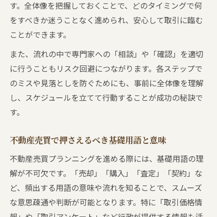
売買前に知っておきたい情報収集の方法と
す。全体像を把握しておくことで、どのタイミングで何
は
をすべきか迷うことなく進められ、安心して取引に臨む
ことができます。
不動産情報ライブラリを活用した情報収集
術
また、流れの中で専門家への「相談」や「確認」を適切
不動産売買に必要な書類と準備リストの作
に行うこともリスク回避につながります。各ステップで
成法
のミスや見落としを防ぐためにも、事前に全体像を理解
し、スケジュールを立てて行動することが成功の秘訣で
不動産売買の事例や価格データの調べ方紹
す。
介
業界タブーを避けるための注意ポイント
不動産売買で押さえるべき基礎用語と意味
不動産売買の三大タブーとその回避策を解
不動産売買プランニングを進める際には、基礎用語の理
説
解が不可欠です。「売却」「購入」「査定」「契約」な
やめた方がいい不動産会社の特徴を知る方
ど、頻出する用語の意味や流れを知ることで、スムーズ
法
な意思疎通や判断が可能となります。特に「取引価格情
不動産売買で起こりうる利益相反のリスク
報」や「取引アンケート」など行政が提供する情報も活