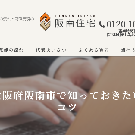
の流れと高値実現の
0120-1
[営業時間]9
[定休日]第1,3
売却の流れ
代表あいさつ
よくある質問
当社
阪南市
泉佐野
大阪府阪南市で知っておきた
泉南市
コツ
戸建て
土地