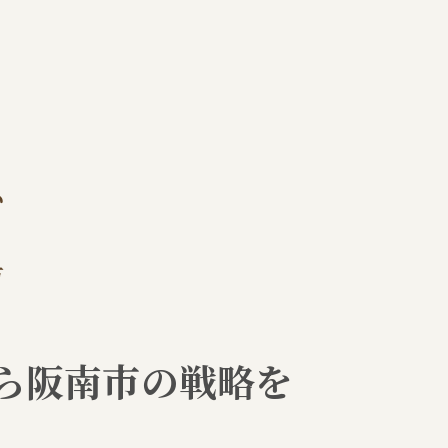
売買時に押さえておきたい交渉術
不動産売買の価格設定で差をつける方法
売却の流れと不動産売買の要点解説
不動産売買の流れを一目で分かる一覧表
売却準備から成約までのステップ解説
阪南市での重要書類と手続きの流れ
い
売買に必要な期間と各段階のポイント
よくあるトラブルと回避策まとめ
方
阪南市エリアで価値を引き出す方法
阪南市の不動産価値を高めるリフォーム例
売買時に効果的な物件アピール術
ら阪南市の戦略を
立地や周辺環境を活かした魅力の伝え方
不動産売買で評価されるポイント解説