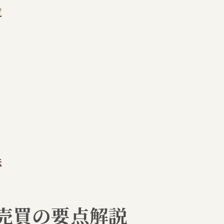
購入希望者が重視する条件一覧
覧
損をしない不動産売買の実践ポイント
不動産売買で損を防ぐための比較表
税金や諸費用を抑えるコツまとめ
売買契約時のリスクと注意事項
仲介手数料や費用の内訳をわかりやすく
売却後のトラブルを未然に防ぐ方法
不動産売却で後悔しない選択肢の整理
売却と買取の違いを表で比較検証
法
ライフプランに合わせた売買方法の選び方
不動産売買のメリット・デメリット解説
売却時に考慮したい将来の資産形成
売買の要点解説
空き家活用と売却の選択肢を整理する