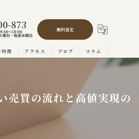
00-873
無料査定
:30～18:00
,5火曜日・毎週水曜日
の特徴
アクセス
ブログ
コラム
の不動産売買
市の不動産売買
い売買の流れと高値実現の
の不動産売買