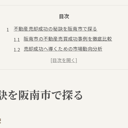
目次
不動産売却成功の秘訣を阪南市で探る
阪南市の不動産売買成功事例を徹底比較
売却成功へ導くための市場動向分析
不動産売買で失敗しないための注意点
タイミング次第で変わる売却結果の違い
売買に強い担当者選びのコツと見極め方
高値売却を目指すなら阪南市の戦略を
訣を阪南市で探る
阪南市の不動産売買相場と価格傾向一覧
高値売却のための査定ポイント解説
効果的な広告戦略で売却力を強化する
較