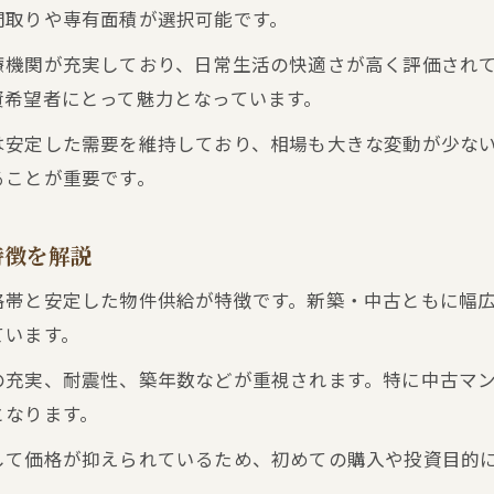
間取りや専有面積から見る不動産売買の判断軸
間取りや専有面積が選択可能です。
賃貸需要に強い物件を不動産売買で見極める方法
療機関が充実しており、日常生活の快適さが高く評価され
適正価格で取引するための売買ノウハウ
資希望者にとって魅力となっています。
不動産売買の適正価格を知るポイントと実践法
は安定した需要を維持しており、相場も大きな変動が少な
相場から導く不動産売買の価格設定ノウハウ
ることが重要です。
査定を活用した不動産売買の価格交渉術
過去の取引データから見る不動産売買の判断法
特徴を解説
流通状況を把握して不動産売買を有利に進める
格帯と安定した物件供給が特徴です。新築・中古ともに幅
レビューや相場から見る資産価値の見極め方
ています。
不動産売買で資産価値を判断するレビュー活用法
の充実、耐震性、築年数などが重視されます。特に中古マ
マンション相場を活かした不動産売買の戦略
となります。
ブリティッシュ・ティンバー尾崎レビューが示す資産
して価格が抑えられているため、初めての購入や投資目的
中古と新築の資産価値比較と不動産売買のポイント