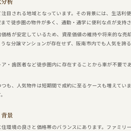
状分析
駅近立地が不動産売買に与える付加価値
て注目される地域となっています。その背景には、生活利
共用施設や管理体制が不動産売買に重要な理由
駅まで徒歩圏の物件が多く、通勤・通学に便利な点が支持
不動産売買なら阪南市マンションが有力な理由
的価格が安定しているため、資産価値の維持や将来的な売
阪南市マンションが不動産売買で選ばれる理由
ような分譲マンションが存在せず、阪南市内でも人気を誇
中古マンションと新築の不動産売買メリット比較
資産価値維持に強いマンションの不動産売買戦略
トア・歯医者など徒歩圏内に存在することから車が不要で
賃貸需要視点の不動産売買と阪南市の魅力
不動産売買で重視したい阪南市マンションの特徴
つつも、人気物件は短期間で成約に至るケースも増えてい
住み替えや投資に最適な物件選びのポイント
す。
不動産売買成功へ住み替え時の物件選び基準
投資用に最適な不動産売買と物件条件の考え方
と背景
利回りを意識した不動産売買の着眼点を解説
に住環境の良さと価格帯のバランスにあります。ファミリ