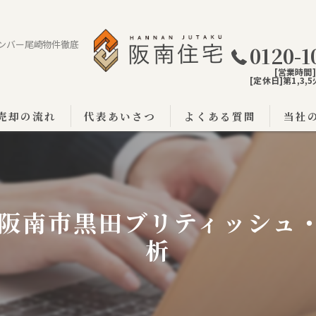
ンバー尾崎物件徹底
0120-1
[営業時間]9
[定休日]第1,3
売却の流れ
代表あいさつ
よくある質問
当社
阪南市
泉佐野
阪南市黒田ブリティッシュ
泉南市
析
戸建て
土地