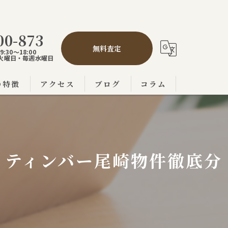
00-873
無料査定
:30～18:00
,5火曜日・毎週水曜日
の特徴
アクセス
ブログ
コラム
の不動産売買
市の不動産売買
・ティンバー尾崎物件徹底分
の不動産売買