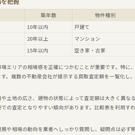
場を把握
現状有姿でも高評価につなげる査定術
築年数
物件種別
空き家売却なら不動産買取の活用が有効な理由
10年以内
戸建て
不動産査定に強い信達市場の特徴とは
20年以上
マンション
信達市場の不動産買取査定サービス比較表
15年以内
空き家・古家
地域密着型が強みの不動産買取査定事情
不動産買取査定で選ばれる理由を徹底解説
市場エリアの相場感を正確につかむことが重要です。特に
信達市場で不動産買取査定に強いエリア特性
ます。複数の不動産会社が提示する買取査定額を一覧化し
査定依頼が多い物件タイプと傾向
高値売却を目指すなら知るべきポイント
離や土地の広さ、建物の状態によって査定額は大きく異な
不動産買取査定で高値を狙うための比較表
姿での査定となりやすい傾向があります。比較表を利用す
高額査定につながる不動産買取の秘訣
売却価格を左右する不動産買取査定の仕組み
根拠や相場の動向を業者へしっかり質問し、疑問点は必ず