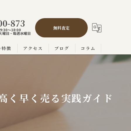
00-873
無料査定
:30～18:00
,5火曜日・毎週水曜日
の特徴
アクセス
ブログ
コラム
の不動産売買
市の不動産売買
の不動産売買
高く早く売る実践ガイド