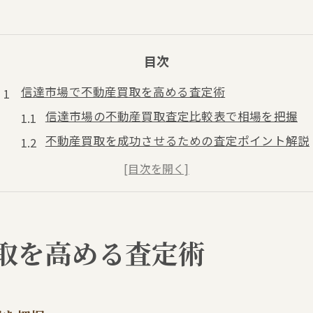
目次
信達市場で不動産買取を高める査定術
信達市場の不動産買取査定比較表で相場を把握
不動産買取を成功させるための査定ポイント解説
現地調査が重要な不動産買取査定の理由とは
不動産買取査定なら信達市場で注目の流れ
条件次第で変わる不動産買取査定額の特徴
空き家や古家の売却を成功へ導く方法
取を高める査定術
空き家の不動産買取査定パターン早見表
古家売却時に押さえるべき不動産買取の流れ
不動産買取査定を活用した空き家対策の秘訣