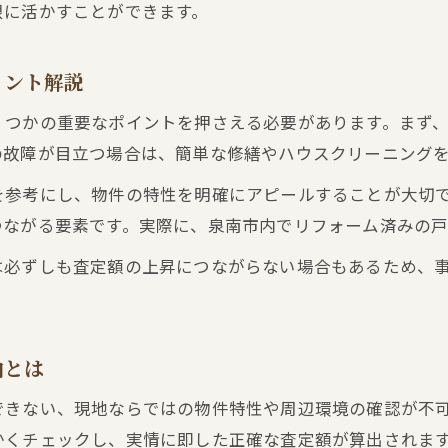
不動産買取で高値売却を実現する条件とは
限に活かすことができます。
査定額アップに役立つポイント整理
現状有姿で迅速売却するコツを解説
イント解説
現状有姿の不動産買取査定対応事例一覧
くつかの重要なポイントを押さえる必要があります。まず
不動産買取査定を活用したスピード売却術
の故障が目立つ場合は、簡単な修繕やハウスクリーニング
現状有姿で査定額を維持するポイントとは
を参考にし、物件の特性を明確にアピールすることが大切
不動産買取査定なら即日対応も可能な理由
つながる要素です。実際に、泉南市内でリフォーム済みの
現状有姿売却時の注意点と成功パターン
は必ずしも査定額の上昇につながらない場合もあるため、
査定比較で資産価値を最大化する手順
不動産買取査定比較の重要項目一覧表
複数査定で資産価値を高めるテクニック
由とは
不動産買取査定額を見極めるチェック方法
できない、現地ならではの物件特性や周辺環境の確認が不
査定結果の違いを比較して賢く売却する
かくチェックし、実情に即した正確な査定額が算出されま