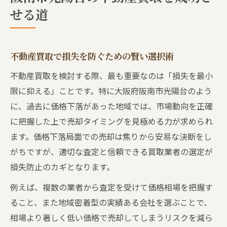
不動産買取査定で損失を防ぐ方法とは
せる道
不動産買取査定で価格下落を最小限に抑え
る工夫
査定額を高めるための不動産買取ポイント
不動産買取で損失を防ぐための賢い選択術
不動産買取の査定基準とチェック項目を解
不動産買取を検討する際、最も重要なのは「損失を最小
説
限に抑える」ことです。特に大阪府阪南市光陽台のよう
信頼できる業者で安心な不動産買取査定を
に、過去に価格下落があった地域では、市場動向を正確
実現
に把握した上で売却タイミングを見極める力が求められ
早期売却を目指す不動産買取査定の活用術
ます。価格下落局面での売却は焦りから安易な決断をし
がちですが、適切な査定と信頼できる買取業者の選定が
現金化に強い不動産買取の活用ポイント
損失防止のカギとなります。
現金化を急ぐなら不動産買取が最適な理由
不動産買取でスピード現金化を実現する方
例えば、複数の業者から査定を受けて価格相場を把握す
法
ること、また地域密着型の実績ある会社を選ぶことで、
相場より著しく低い価格で売却してしまうリスクを減ら
資産整理に役立つ不動産買取の利用ポイン