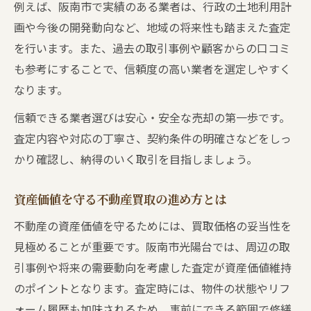
例えば、阪南市で実績のある業者は、行政の土地利用計
地域の相場を踏まえた査定のコツを解説
画や今後の開発動向など、地域の将来性も踏まえた査定
地域相場を活かした不動産買取査定のポイ
を行います。また、過去の取引事例や顧客からの口コミ
ント
も参考にすることで、信頼度の高い業者を選定しやすく
阪南市光陽台の相場分析で不動産買取を有
なります。
利に
信頼できる業者選びは安心・安全な売却の第一歩です。
不動産買取査定時に押さえるべき相場デー
査定内容や対応の丁寧さ、契約条件の明確さなどをしっ
タ
かり確認し、納得のいく取引を目指しましょう。
相場を意識した不動産買取価格の見極め方
地域情報を活用する不動産買取査定の工夫
資産価値を守る不動産買取の進め方とは
信頼できる不動産買取先選びの基準
不動産の資産価値を守るためには、買取価格の妥当性を
不動産買取業者選びで失敗しないための基
見極めることが重要です。阪南市光陽台では、周辺の取
準
引事例や将来の需要動向を考慮した査定が資産価値維持
信頼性重視の不動産買取先を見極める方法
のポイントとなります。査定時には、物件の状態やリフ
ォーム履歴も加味されるため、事前にできる範囲で修繕