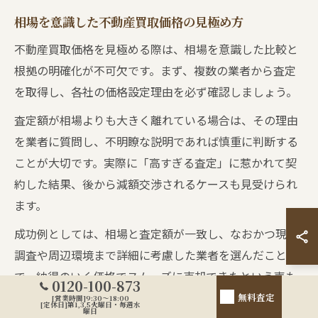
相場を意識した不動産買取価格の見極め方
不動産買取価格を見極める際は、相場を意識した比較と
根拠の明確化が不可欠です。まず、複数の業者から査定
を取得し、各社の価格設定理由を必ず確認しましょう。
査定額が相場よりも大きく離れている場合は、その理由
を業者に質問し、不明瞭な説明であれば慎重に判断する
ことが大切です。実際に「高すぎる査定」に惹かれて契
約した結果、後から減額交渉されるケースも見受けられ
ます。
成功例としては、相場と査定額が一致し、なおかつ現地
調査や周辺環境まで詳細に考慮した業者を選んだこと
で、納得のいく価格でスムーズに売却できたという声も
0120-100-873
あります。根拠のある査定額を重視しましょう。
無料査定
[営業時間]9:30～18:00
[定休日]第1,3,5火曜日・毎週水
曜日