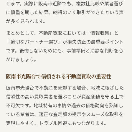
せます。実際に阪南市近隣でも、複数社比較や業者選び
ト
に慎重を期した結果、納得のいく取引ができたという声
現金化と価格のバランスを取る不動産買取
が多く見られます。
戦略
まとめとして、不動産買取においては「情報収集」と
不動産買取で安心して資産を現金化するコ
「適切なパートナー選び」が損失防止の最重要ポイント
ツ
です。後悔しないためにも、事前準備と冷静な判断を心
空き家や相続の資産整理も阪南市で安心
がけましょう。
空き家や相続物件の不動産買取活用法とは
阪南市で安心できる不動産買取の選び方
阪南市光陽台で信頼される不動産買取の重要性
相続不動産の整理に役立つ買取査定の注意
阪南市光陽台で不動産を売却する場合、地域に根ざした
点
信頼性の高い買取業者を選ぶことが資産価値を守る上で
空き家対策に強い不動産買取の実践例を紹
不可欠です。地域特有の事情や過去の価格動向を熟知し
介
ている業者は、適正な査定額の提示やスムーズな取引を
資産整理をスムーズに進める不動産買取方
実現しやすく、トラブル回避にもつながります。
法