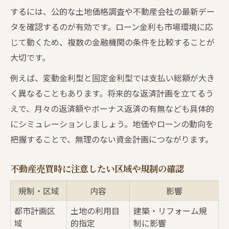
望海坂でのローン活用術と返済プラン例
するには、公的な土地価格調査や不動産会社の最新デー
不動産売買でよくある疑問と解決策まとめ
タを確認するのが有効です。ローン金利も市場環境に応
理想の住環境を実現するための選び方
じて動くため、複数の金融機関の条件を比較することが
大切です。
不動産売買に潜むリスクと望海坂での回避策
不動産売買でよくあるリスク比較と対策表
例えば、変動金利型と固定金利型では支払い総額が大き
望海坂ならではの売買トラブルを防ぐ方法
く異なることもあります。将来的な返済計画を立てるう
えで、月々の返済額やボーナス返済の有無なども具体的
ローン審査落ちを避けるための注意点
にシミュレーションしましょう。地価やローンの動向を
土地購入時に気をつけたい法的リスク
把握することで、無理のない資金計画につながります。
リスクを減らすための情報収集術
住宅ローン選びが将来を左右する理由とは
不動産売買時に注意したい区域や規制の確認
住宅ローンの種類別比較表で賢く選択
規制・区域
内容
影響
返済計画の立て方が将来に与える影響
都市計画区
土地の利用目
建築・リフォーム規
金利や返済期間の違いを理解しよう
域
的指定
制に影響