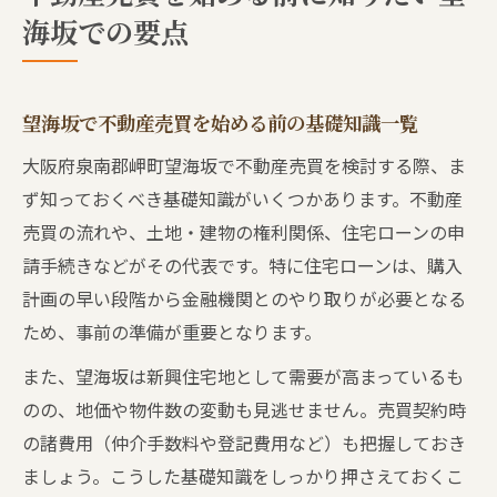
海坂での要点
望海坂の不動産売買における諸費用の内訳
とは
物件選びで重視すべきポイントを徹底解説
望海坂で不動産売買を始める前の基礎知識一覧
夢を叶える望海坂の土地探しとローンの注意点
大阪府泉南郡岬町望海坂で不動産売買を検討する際、ま
望海坂で理想の土地選びを叶えるための条
ず知っておくべき基礎知識がいくつかあります。不動産
件比較
売買の流れや、土地・建物の権利関係、住宅ローンの申
土地探しならローン事前審査の重要性を知
請手続きなどがその代表です。特に住宅ローンは、購入
ろう
計画の早い段階から金融機関とのやり取りが必要となる
不動産売買の流れとローン手続きのポイン
ため、事前の準備が重要となります。
ト
また、望海坂は新興住宅地として需要が高まっているも
海が見える土地の魅力と注意点をチェック
のの、地価や物件数の変動も見逃せません。売買契約時
ローン返済計画を立てる際のシミュレーシ
の諸費用（仲介手数料や登記費用など）も把握しておき
ョン術
ましょう。こうした基礎知識をしっかり押さえておくこ