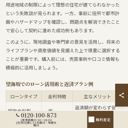
用途地域の制限によって理想の住宅が建てられなかった
という失敗談が見られます。一方、事前に役所で都市計
画やハザードマップを確認し、問題点を解消できたこと
で安心して契約に進めた成功例もあります。
このように、現地調査や専門家の意見を活用し、将来の
ライフプランや資産価値を見据えた上で慎重に選択する
ことが重要です。購入前には、売買事例や口コミ情報も
積極的に活用しましょう。
望海坂でのローン活用術と返済プラン例
ローンタイプ
金利特徴
主なメリット
返済額が変わらず安
固定金利型
一定
心
0120-100-873
無料査定
[営業時間]9:30～18:00
[定休日]第1,3,5火曜日・毎週水
市場変動あ
曜日