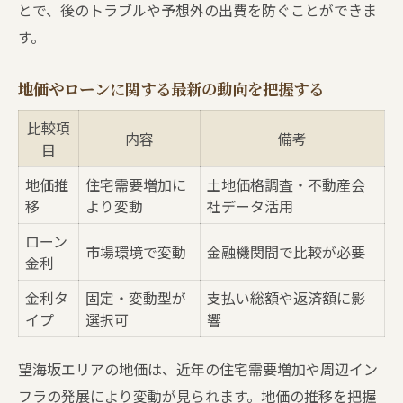
大阪府泉南郡で賢く不動産売買を進めるコツ
とで、後のトラブルや予想外の出費を防ぐことができま
泉南郡で不動産売買を成功させるための比
す。
較表
地価やローンに関する最新の動向を把握する
不動産売買時に知っておきたい手続きの流
れ
比較項
内容
備考
ローン審査で押さえるべきポイントを解説
目
泉南郡の地価推移と購入タイミングの見極
地価推
住宅需要増加に
土地価格調査・不動産会
め方
移
より変動
社データ活用
諸費用や税金の違いを理解して賢く選ぶ方
ローン
市場環境で変動
金融機関間で比較が必要
金利
法
望海坂で理想の土地購入に役立つ実践ポイント
金利タ
固定・変動型が
支払い総額や返済額に影
イプ
選択可
響
土地購入に役立つ不動産売買の比較ポイン
ト
望海坂エリアの地価は、近年の住宅需要増加や周辺イン
実際の取引事例から学ぶ土地選びの注意点
フラの発展により変動が見られます。地価の推移を把握