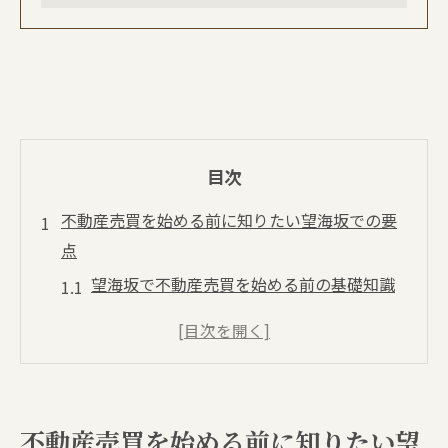
目次
不動産売買を始める前に知りたい望海坂での要
点
望海坂で不動産売買を始める前の基礎知識
一覧
地価やローンに関する最新の動向を把握す
る
不動産売買時に注意したい区域や規制の確
不動産売買を始める前に知りたい望
認