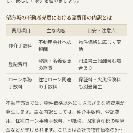
し、安心して取引を進めましょう。
望海坂の不動産売買における諸費用の内訳とは
費用項目
主な内容
目安・注意点
不動産会社への
物件価格に応じて変
仲介手数料
報酬
動
登録・名義変更
司法書士報酬含む場
登記費用
の経費
合あり
ローン事務
住宅ローン関連
保証料・火災保険料
手数料
の手数料
も別途発生
不動産売買では、物件価格以外にもさまざまな諸費用が
発生します。主な内訳としては、仲介手数料、登記費
用、住宅ローン事務手数料、印紙税、固定資産税の精算
金などが挙げられます。これらは合計で物件価格の5〜