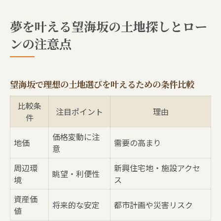
夢を叶える望海坂の土地探しとロー
ンの注意点
望海坂で理想の土地選びを叶えるための条件比較
比較条
注目ポイント
理由
件
価格変動に注
地価
需要の高まり
意
周辺環
新興住宅地・施設アクセ
眺望・利便性
境
ス
資産価
将来的な安定
都市計画や災害リスク
値