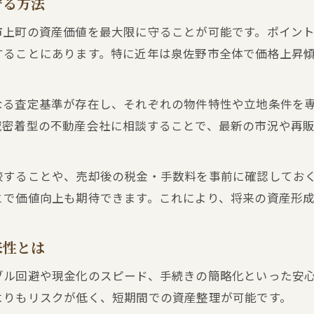
守る方法
現場目線で解説する不動産買取査定の流れ
市上町の資産価値を最大限に守ることが可能です。ポイン
納得できる不動産買取査定を受けるコツとは
することにあります。特に近年は泉佐野市全体で価格上昇
高値売却を目指すなら知っておきたい買取のポイント
不動産買取で高値を引き出すための戦略と工夫
なる査定基準が存在し、それぞれの物件特性や立地条件を
上町での不動産買取時に高値を狙うポイント
域密着型の不動産会社に相談することで、最新の市況や再
査定アップに繋がる不動産買取の秘訣を公開
高値売却を実現するための不動産買取活用術
較することや、売却後の税金・手数料を事前に確認してお
失敗しない不動産買取交渉のポイントを解説
とで価値向上も期待できます。これにより、将来の資産形成
再販が難しい物件でも活路を見出す査定方法とは
不動産買取で再販困難な物件を売却するコツ
来性とは
査定の工夫で難物件も不動産買取が可能に
ブル回避や現金化のスピード、手続きの簡略化といった安
再販が厳しい物件を活かす不動産買取手法
よりもリスクが低く、短期間での資産整理が可能です。