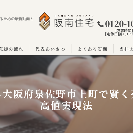
るための最新動向と
0120-1
[営業時間]9
[定休日]第1,3
売却の流れ
代表あいさつ
よくある質問
当社
阪南市
泉佐野
し大阪府泉佐野市上町で賢く
泉南市
高値実現法
戸建て
土地