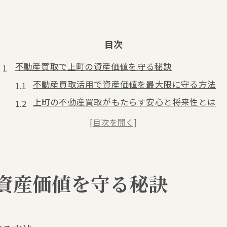
目次
不動産買取で上町の資産価値を守る秘訣
不動産買取活用で資産価値を最大限に守る方法
上町の不動産買取がもたらす安心と将来性とは
資産維持に役立つ不動産買取の専門的ポイント
不動産買取選択で失敗しないための注意点
上町エリアで不動産買取を選ぶメリットとは
泉佐野市上町における不動産査定の現場から
資産価値を守る秘訣
不動産買取査定の現場で見逃せないチェック項目
上町での不動産買取査定が重要視される理由
査定額の違いを生む不動産買取の比較ポイント