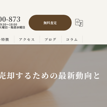
00-873
無料査定
:30～18:00
,5火曜日・毎週水曜日
の特徴
アクセス
ブログ
コラム
の不動産売買
市の不動産売買
売却するための最新動向と
の不動産売買