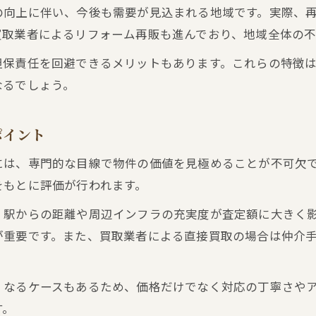
専門性が問われる不動産買取査定の実践例
の向上に伴い、今後も需要が見込まれる地域です。実際、
不動産買取で諦めないための査定ポイント
買取業者によるリフォーム再販も進んでおり、地域全体の不
今注目の上町エリア不動産買取動向を徹底解説
担保責任を回避できるメリットもあります。これらの特徴
不動産買取で見る上町エリアの最新市場動向
なるでしょう。
上町エリアの資産価値と不動産買取事情
注目を集める上町での不動産買取傾向とは
ポイント
不動産買取から読み解く上町の将来性
には、専門的な目線で物件の価値を見極めることが不可欠
上町エリアで不動産買取が注目される理由
をもとに評価が行われます。
賢い選択で安心売却！上町の買取活用法まとめ
、駅からの距離や周辺インフラの充実度が査定額に大きく
不動産買取を活用した安心売却の全体像
が重要です。また、買取業者による直接買取の場合は仲介
上町で賢く不動産買取を使うための要点
買取活用で失敗しない売却プロセスの流れ
くなるケースもあるため、価格だけでなく対応の丁寧さや
不動産買取による資産形成のヒントを解説
す。