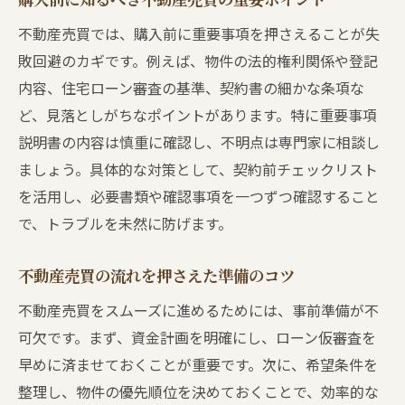
トラブル回避に役立つ不動産売買の進め方
不動産売買では、購入前に重要事項を押さえることが失
信頼できる担当者と進める不動産売買のコ
敗回避のカギです。例えば、物件の法的権利関係や登記
ツ
内容、住宅ローン審査の基準、契約書の細かな条項な
買主が安心できる不動産売買の流れの秘訣
ど、見落としがちなポイントがあります。特に重要事項
不動産売買で安心を得るための注意事項
説明書の内容は慎重に確認し、不明点は専門家に相談し
安心できる不動産売買の流れを徹底解説
ましょう。具体的な対策として、契約前チェックリスト
を活用し、必要書類や確認事項を一つずつ確認すること
中古物件購入で失敗しないポイント
で、トラブルを未然に防げます。
中古物件の不動産売買で注意すべき流れ
購入前に確認したい中古不動産売買の手順
不動産売買の流れを押さえた準備のコツ
中古物件の不動産売買で失敗しない選び方
不動産売買をスムーズに進めるためには、事前準備が不
中古の不動産売買でありがちな落とし穴と
可欠です。まず、資金計画を明確にし、ローン仮審査を
対策
早めに済ませておくことが重要です。次に、希望条件を
中古不動産売買に必要な準備と流れの理解
整理し、物件の優先順位を決めておくことで、効率的な