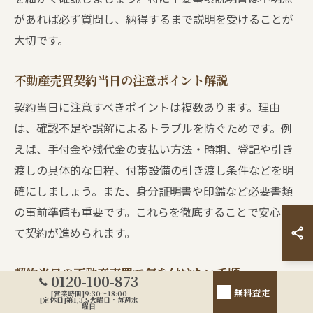
があれば必ず質問し、納得するまで説明を受けることが
大切です。
不動産売買契約当日の注意ポイント解説
契約当日に注意すべきポイントは複数あります。理由
は、確認不足や誤解によるトラブルを防ぐためです。例
えば、手付金や残代金の支払い方法・時期、登記や引き
渡しの具体的な日程、付帯設備の引き渡し条件などを明
確にしましょう。また、身分証明書や印鑑など必要書類
の事前準備も重要です。これらを徹底することで安心し
て契約が進められます。
契約当日の不動産売買で気を付けたい手順
0120-100-873
無料査定
[営業時間]9:30～18:00
契約当日の手順は、順序立てて進めることがポイントで
[定休日]第1,3,5火曜日・毎週水
曜日