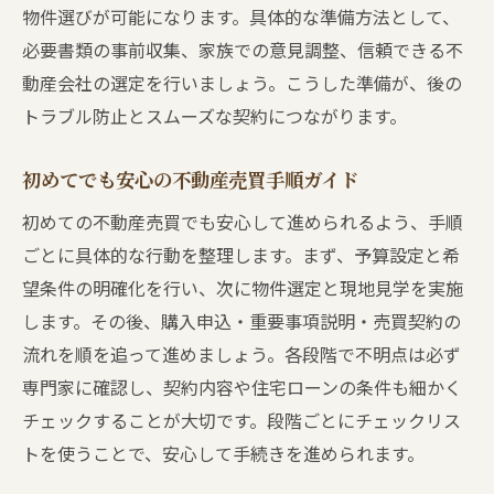
中古物件購入時の不動産売買の流れ整理法
物件選びが可能になります。具体的な準備方法として、
不動産売買契約の注意点を徹底整理
必要書類の事前収集、家族での意見調整、信頼できる不
不動産売買契約時の重要な注意ポイント
動産会社の選定を行いましょう。こうした準備が、後の
トラブル防止とスムーズな契約につながります。
契約書で押さえるべき不動産売買の流れ
不動産売買契約におけるリスク回避法
初めてでも安心の不動産売買手順ガイド
注意したい不動産売買の契約時の流れ
初めての不動産売買でも安心して進められるよう、手順
契約当日の不動産売買で気を付けたい点
ごとに具体的な行動を整理します。まず、予算設定と希
不動産売買契約締結後の流れも要確認
望条件の明確化を行い、次に物件選定と現地見学を実施
買主目線で見る不動産売買の流れと注意
します。その後、購入申込・重要事項説明・売買契約の
買主の立場から考える不動産売買の流れ
流れを順を追って進めましょう。各段階で不明点は必ず
買主が知っておきたい不動産売買の注意点
専門家に確認し、契約内容や住宅ローンの条件も細かく
買主目線での不動産売買手順の進め方
チェックすることが大切です。段階ごとにチェックリス
トを使うことで、安心して手続きを進められます。
買主に必要な不動産売買の流れの知識
不動産売買で買主が避けるべきトラブル