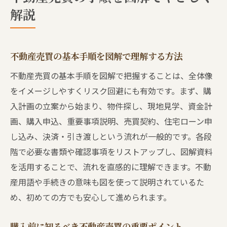
中古物件購入時の不動産売買手順の違い
解説
不動産売買に役立つ図解資料の活用法
購入時に押さえたい不動産売買の流れ
不動産売買の流れを事前に把握するメリッ
不動産売買の基本手順を図解で理解する方法
ト
不動産売買の基本手順を図解で把握することは、全体像
買主視点で見る不動産売買の流れ整理術
をイメージしやすくリスク回避にも有効です。まず、購
購入準備で重要な不動産売買の手順解説
入計画の立案から始まり、物件探し、現地見学、資金計
中古と新築で異なる不動産売買の流れ比較
画、購入申込、重要事項説明、売買契約、住宅ローン申
し込み、決済・引き渡しという流れが一般的です。各段
不動産売買で失敗しない流れのチェック方
階で必要な書類や確認事項をリストアップし、図解資料
法
を活用することで、流れを直感的に理解できます。不動
購入直前に確認したい不動産売買の流れ
産用語や手続きの意味も図を使って説明されているた
安心できる不動産売買の進め方とは
め、初めての方でも安心して進められます。
不動産売買を安心して進めるための準備ポ
イント
購入前に知るべき不動産売買の重要ポイント