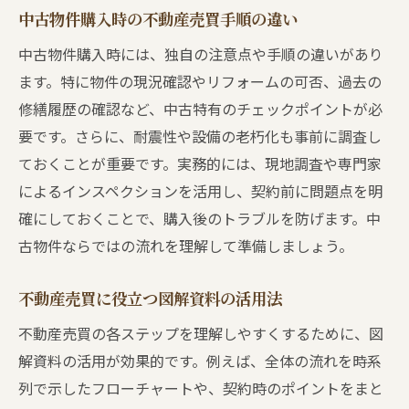
中古物件購入時の不動産売買手順の違い
買主の疑問を解消する不動産売買の流れ
中古物件購入時には、独自の注意点や手順の違いがあり
契約当日に知っておきたい重要事項
ます。特に物件の現況確認やリフォームの可否、過去の
不動産売買契約当日の流れを事前に確認
修繕履歴の確認など、中古特有のチェックポイントが必
契約当日に押さえる不動産売買の重要事項
要です。さらに、耐震性や設備の老朽化も事前に調査し
不動産売買契約当日の注意ポイント解説
ておくことが重要です。実務的には、現地調査や専門家
契約当日の不動産売買で気を付けたい手順
によるインスペクションを活用し、契約前に問題点を明
契約当日のトラブル回避と不動産売買の流
確にしておくことで、購入後のトラブルを防げます。中
れ
古物件ならではの流れを理解して準備しましょう。
契約当日の不動産売買を円滑に進めるコツ
不動産売買に役立つ図解資料の活用法
不動産売買の期間や司法書士の役割も解説
不動産売買の各ステップを理解しやすくするために、図
不動産売買にかかる期間と手続きの流れ
解資料の活用が効果的です。例えば、全体の流れを時系
司法書士が担う不動産売買の重要な役割
列で示したフローチャートや、契約時のポイントをまと
不動産売買の流れにおける期間の目安