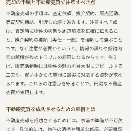
売却の手順と不動産売買で注意すべき点
ニーズに応じた不動産売買の方法を探る
不動産売却の手順は、査定依頼、媒介契約、販売活動、
エリア特性別にみる売却方法のポイント
売買契約締結、引渡しの順で進みます。注意すべき点
希望に近づくための不動産売却戦略
は、査定時に物件の状態や周辺環境を正確に伝えるこ
不動産売買で希望価格に近づく戦略とは
と、媒介契約の種類（専任・一般）を理解して選ぶこと
です。なぜ注意が必要かというと、情報の誤りや契約内
売却戦略の立て方と不動産売買の実践法
容の誤解が後のトラブルの原因になるからです。例え
条件に合わせた最適な売却アプローチ
ば、販売活動時には物件の魅力を最大限にアピールする
不動産売買で成功するための工夫とコツ
工夫や、買い手からの質問に誠実に対応する姿勢が求め
希望を叶えるための売却戦略を考える
られます。これらの注意点を守ることで、円滑な不動産
効率的な情報収集と戦略立案の重要性
売買が実現します。
阪南市で知っておきたい売却手法の違い
阪南市の不動産売買で選べる主な売却手法
不動産売買を成功させるための準備とは
売却手法ごとのメリットとデメリットを比
不動産売却を成功させるためには、事前の準備が不可欠
較
です。具体的には、物件の清掃や簡単な修繕、必要書類