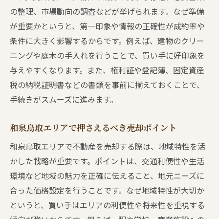
不動産売買の手法で失敗しない選び方
の整理、市場動向の調査などが挙げられます。なぜ準備
が重要かというと、第一印象や情報の正確性が成約率や
売却手法の違いと阪南市での活用ポイント
条件に大きく影響するからです。例えば、建物のクリー
ケース別に見る不動産売買の手法選択術
ニングや庭木の手入れを行うことで、買い手に好印象を
阪南市でおすすめの売却手法を考察
与えやすくなります。また、権利証や登記簿、固定資産
資産を守るための売却方法を徹底解説
税の納税証明書などの書類を事前に揃えておくことで、
不動産売買で資産を守るための方法とは
手続きがスムーズに進みます。
リスクを避ける売却方法の選択ポイント
資産価値を高める不動産売買の実践術
和泉鳥取エリアで押さえるべき売却ポイント
売却後も安心できる方法を見極めるコツ
和泉鳥取エリアで不動産を売却する際は、地域特性を活
不動産売買で損をしないための注意事項
かした戦略が重要です。ポイントは、交通利便性や生活
環境など地域の魅力を正確に伝えること、地元ニーズに
将来の資産形成につながる売却方法を考え
合った価格設定を行うことです。なぜ地域特性が大切か
る
というと、買い手はエリアの利便性や将来性を重視する
納得の売却へ導く和泉鳥取のポイント