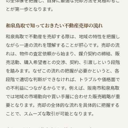
の全体像を把握し、自身に最適な売却方法を見極めるこ
不動産売買の流れと成功の秘訣
とが第一歩となります。
不動産売買における基本的な流れを整理す
る
和泉鳥取で知っておきたい不動産売却の流れ
売却成功のために押さえたい重要ポイント
和泉鳥取で不動産を売却する際は、地域の特性を把握し
不動産売買で後悔しないための流れと秘訣
ながら一連の流れを理解することが肝心です。売却の流
売却活動のスムーズな進め方と注意点
れは、物件の査定依頼から始まり、媒介契約の締結、販
売買契約と手続きの進め方を詳しく解説
売活動、購入希望者との交渉、契約、引渡しという段階
不動産売買を成功させるための実践アドバ
を踏みます。なぜこの流れの把握が必要かというと、各
イス
段階で適切な判断ができなければ、トラブルや価格面で
の不利益につながるからです。例えば、阪南市和泉鳥取
和泉鳥取エリアで抑えたい売却方法
では地域の市場動向や買い手層に合わせた販売戦略が重
和泉鳥取で選ばれる不動産売買の主な方法
要となります。売却の全体的な流れを具体的に把握する
地域の特性を活かした売却方法の選び方
ことで、スムーズな取引が可能となります。
不動産売買で有利に進めるための手法とは
和泉鳥取の市況に合う売却方法を解説