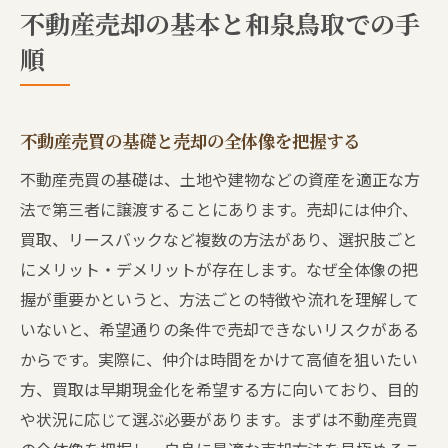
不動産売却の基本と和泉鳥取での手
和泉鳥取エリアで押さえるべき売却ポイン
順
ト
不動産売買の進め方と基礎知識を解説
売却方法を選ぶなら阪南市和泉鳥取で
不動産売買の基礎と売却の全体像を把握する
阪南市和泉鳥取の不動産売買に適した売却
不動産売買の基礎は、土地や建物などの資産を適正な方
方法
法で第三者に譲渡することにあります。売却には仲介、
売却方法ごとの特徴と和泉鳥取の選択基準
買取、リースバックなど複数の方法があり、選択肢ごと
不動産売買で重視すべき売却方法のポイン
にメリット・デメリットが存在します。なぜ全体像の把
ト
握が重要かというと、方法ごとの特徴や流れを理解して
仲介や買取など売却方法の違いを理解する
いないと、希望通りの条件で売却できないリスクがある
からです。実際に、仲介は時間をかけて高値を狙いたい
阪南市和泉鳥取で選べる不動産売買の選択
方、買取は早期現金化を希望する方に向いており、目的
肢
や状況に応じて選ぶ必要があります。まずは不動産売買
希望条件に合う売却方法を見極めるコツ