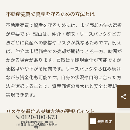
不動産売買で資産を守るための方法とは
不動産売買で資産を守るためには、まず売却方法の選択
が重要です。理由は、仲介・買取・リースバックなど方
法ごとに資産への影響やリスクが異なるためです。例え
ば、仲介は市場価格での売却が期待できる一方、時間が
かかる場合があります。買取は早期現金化が可能ですが
価格はやや下がる傾向です。リースバックなら住み続け
ながら資金化も可能です。自身の状況や目的に合った方
法を選択することで、資産価値の最大化と安全な売却を
実現できます。
リスクを避ける売却方法の選択ポイント
0120-100-873
無料査定
リスクを避けるためには、売却方法ごとの特徴と地域特
[営業時間]9:30～18:00
[定休日]第1,3,5火曜日・毎週水
曜日