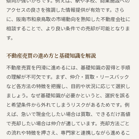
傾向が強いからです。例えば、駅や学校、商業施設への
和泉鳥取の不動産売買で納得の売却を実現
アクセスの良さを強調した情報提供が有効です。さら
する
に、阪南市和泉鳥取の市場動向を熟知した不動産会社に
売却で後悔しないための具体的なポイント
相談することで、より良い条件での売却が可能となりま
不動産売買で安心して進めるための対策
す。
和泉鳥取エリアで成功する売却の秘訣
納得のいく売却を叶えるための実践ポイン
不動産売買の進め方と基礎知識を解説
ト
不動産売買を円滑に進めるには、基礎知識の習得と手順
不動産売買を円滑に進めるための心得
の理解が不可欠です。まず、仲介・買取・リースバック
など各方法の特徴を把握し、目的や状況に応じて選択し
ましょう。なぜ基礎知識が必要かというと、選択を誤る
と希望条件から外れてしまうリスクがあるためです。例
えば、急いで現金化したい場合は買取、できるだけ高値
で売却したい場合は仲介が適しています。売却方法ごと
の流れや特徴を押さえ、専門家と連携しながら進めるこ