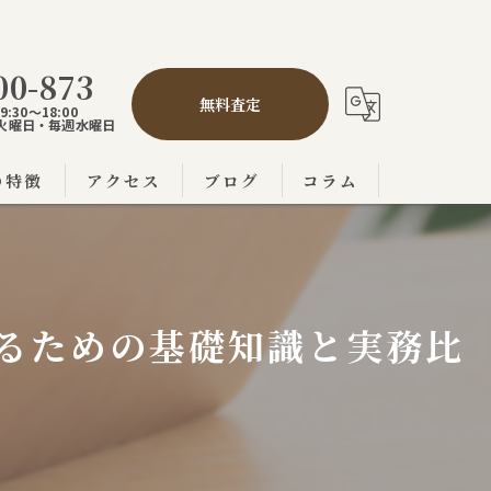
00-873
無料査定
:30～18:00
,5火曜日・毎週水曜日
の特徴
アクセス
ブログ
コラム
の不動産売買
市の不動産売買
るための基礎知識と実務比
の不動産売買