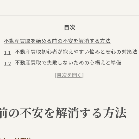
目次
不動産買取を始める前の不安を解消する方法
不動産買取初心者が抱えやすい悩みと安心の対策法
不動産買取で失敗しないための心構えと準備
査定依頼時に起きやすい不安の正体と解消法
大阪府泉南市男里で不動産買取を安心して始めるコ
不動産買取査定の流れと事前に知るべきポイント
営業電話への対策と査定依頼時の注意点
前の不安を解消する方法
不動産買取の営業電話を減らすための工夫と対処法
査定依頼後に営業電話が来る理由と正しい断り方
不動産買取査定で安心したやり取りをする方法