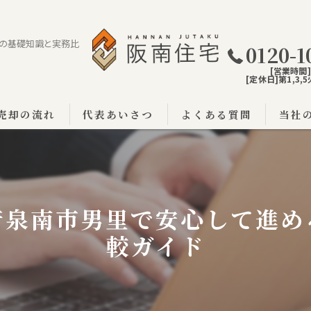
の基礎知識と実務比
0120-1
[営業時間]9
[定休日]第1,3
売却の流れ
代表あいさつ
よくある質問
当社
阪南市
泉佐野
府泉南市男里で安心して進め
泉南市
較ガイド
戸建て
土地