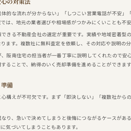
安心の対策法
不動産買取の営業電話を最小限に抑えるポイント
具体的な流れが分からない」「しつこい営業電話が不安」
査定依頼時に確認したい連絡手段の選び方
域では、地元の業者選びや相場感がつかみにくいことも不
大阪府泉南市男里で安心の売却準備とは
頼できる不動産会社の選定が重要です。実績や地域密着型
大阪府泉南市男里の不動産買取で安心できる準備手
なります。複数社に無料査定を依頼し、その対応や説明の
不動産買取査定で知っておきたい地域の特徴
が、阪南住宅の担当者が一番丁寧に説明してくれたので安
売却前に知るべき大阪府泉南市男里の実務情報
問することで、納得のいく売却準備を進めることができま
不動産買取の事前準備で失敗しないための工夫
査定対応エリアの確認と安心取引のポイント
と準備
一軒家の査定手順と買取の流れを徹底解説
と心構えが不可欠です。まず「即決しない」「複数社から
一軒家の不動産買取で押さえたい査定手順
。
不動産買取査定の流れと実務上の注意点
異なり、急いで決めてしまうと後悔につながるケースがあ
一軒家査定のポイントと買取手続きの進め方
用に気づいてしまうこともあります。