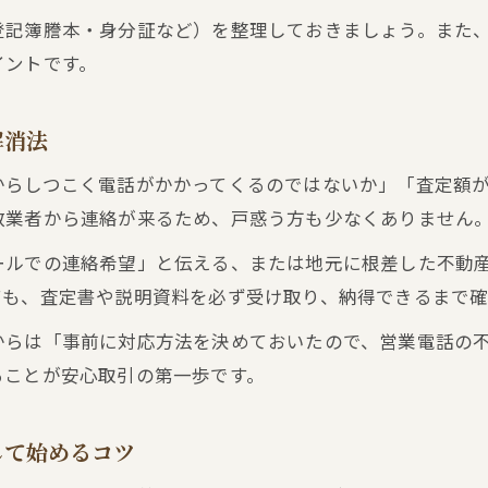
不動産買取の査定結果を活かす流れの整理法
登記簿謄本・身分証など）を整理しておきましょう。また
一軒家買取の具体的な手順と注意すべきポイント
イントです。
納得できる査定額を得るための比較ポイント
不動産買取査定額を比較する際の重要チェック項目
解消法
納得できる不動産買取に必要な比較の視点
からしつこく電話がかかってくるのではないか」「査定額
査定額と条件を冷静に比較するコツ
数業者から連絡が来るため、戸惑う方も少なくありません
不動産買取で査定内容を見極めるポイント
ールでの連絡希望」と伝える、または地元に根差した不動
複数社の査定結果を活かした判断方法
ても、査定書や説明資料を必ず受け取り、納得できるまで
買取再販と実務条件の違いをまとめて理解
からは「事前に対応方法を決めておいたので、営業電話の
不動産買取と再販の実務的な違いを分かりやすく解
ることが安心取引の第一歩です。
買取再販で知っておきたい契約と条件のポイント
不動産買取査定後の流れと再販での注意点
して始めるコツ
買取再販の実務条件を比較して納得の選択へ