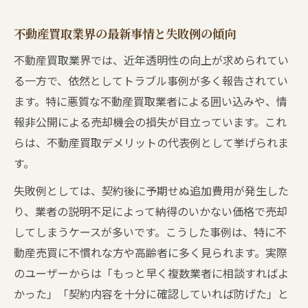
ト
不動産買取業界の最新事情と失敗例の傾向
不動産買取で注意すべき典型的なトラブル
例
不動産買取業界では、近年透明性の向上が求められてい
る一方で、依然としてトラブル事例が多く報告されてい
安全な不動産買取のための確認と交渉の流
ます。特に悪質な不動産買取業者による囲い込みや、情
れ
報非公開による売却機会の損失が目立っています。これ
悪質業者ランキングに頼らない見極め方
らは、不動産買取デメリットの代表例として挙げられま
不動産買取の安全な進め方と相談時の注意
す。
点
失敗例としては、契約後に予期せぬ追加費用が発生した
り、業者の説明不足によって納得のいかない価格で売却
してしまうケースが多いです。こうした事例は、特に不
動産売買に不慣れな方や高齢者に多く見られます。実際
のユーザーからは「もっと早く複数業者に相談すればよ
かった」「契約内容を十分に確認していれば防げた」と