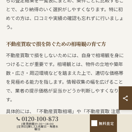
らの査定結果を一覧表にまとめ、条件ごとに比較するこ
とで、より納得のいく選択がしやすくなります。特に初
めての方は、口コミや実績の確認も忘れずに行いましょ
う。
不動産買取で損を防ぐための相場観の育て方
不動産買取で損をしないためには、自身で相場観を身に
つけることが重要です。相場観とは、物件の立地や築年
数・広さ・周辺環境などを踏まえた上で、適切な価格帯
を見極める能力を指します。情報収集の幅を広げること
で、業者の提示価格が妥当かどうか判断しやすくなりま
す。
具体的には、「不動産買取相場」や「不動産買取 注意
0120-100-873
点」などのキーワードで最新情報を調べ、過去の取引事
無料査定
[営業時間]9:30～18:00
[定休日]第1,3,5火曜日・毎週水
例や近隣エリアの売買実績を参考にしましょう。また、
曜日