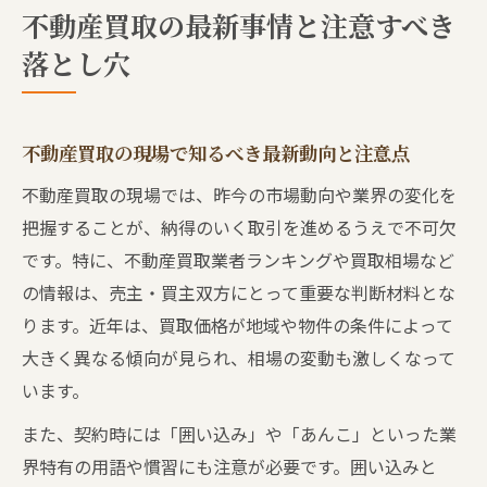
不動産買取の最新事情と注意すべき
不動産買取で損をしないための見極め方の
落とし穴
ポイント
知られざるあんこの意味と現場での対策
不動産買取用語「あんこ」の正しい意味を
不動産買取の現場で知るべき最新動向と注意点
解説
不動産買取の現場では、昨今の市場動向や業界の変化を
あんこ問題が不動産買取で起こるリスクと
把握することが、納得のいく取引を進めるうえで不可欠
対処法
です。特に、不動産買取業者ランキングや買取相場など
不動産買取におけるあんこの見抜き方と注
の情報は、売主・買主双方にとって重要な判断材料とな
意点
ります。近年は、買取価格が地域や物件の条件によって
現場で役立つあんこ対策とトラブル予防の
大きく異なる傾向が見られ、相場の変動も激しくなって
コツ
います。
不動産買取で知るべきあんこ悪質事例の実
また、契約時には「囲い込み」や「あんこ」といった業
態
界特有の用語や慣習にも注意が必要です。囲い込みと