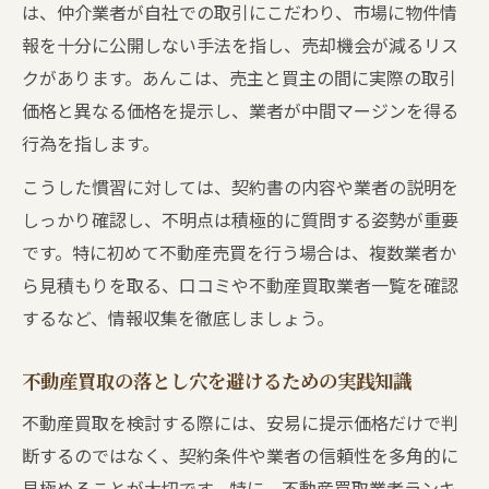
囲い込みや三大タブーを避ける実務の極意
は、仲介業者が自社での取引にこだわり、市場に物件情
不動産買取で囲い込みを見抜くチェックポ
報を十分に公開しない手法を指し、売却機会が減るリス
イント
クがあります。あんこは、売主と買主の間に実際の取引
三大タブーを避けるための不動産買取実践
価格と異なる価格を提示し、業者が中間マージンを得る
術
行為を指します。
囲い込みの実態と不動産買取での注意点
こうした慣習に対しては、契約書の内容や業者の説明を
不動産買取で業者が嫌がる行動と信頼構築
しっかり確認し、不明点は積極的に質問する姿勢が重要
法
です。特に初めて不動産売買を行う場合は、複数業者か
ら見積もりを取る、口コミや不動産買取業者一覧を確認
三大タブーに陥らない不動産買取の進め方
するなど、情報収集を徹底しましょう。
トラブルを防ぐために必要な不動産買取の判断
軸
不動産買取の落とし穴を避けるための実践知識
不動産買取でトラブルを防ぐ判断基準とは
不動産買取を検討する際には、安易に提示価格だけで判
不動産買取の契約時に注目すべき確認事項
断するのではなく、契約条件や業者の信頼性を多角的に
事前準備でトラブルを避ける不動産買取の
見極めることが大切です。特に、不動産買取業者ランキ