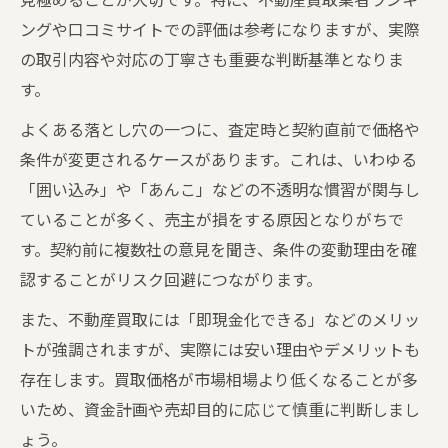
コツ
ングや口コミサイトでの評価は参考になりますが、実際
不動産買取の判断軸と失敗しないための着
の取引内容や対応の丁寧さも重要な判断基準となりま
眼点
す。
トラブル多発の不動産買取業者の見分け方
よくある落とし穴の一つに、査定時と契約直前で価格や
損をしないための不動産買取相場の見方入門
条件が変更されるケースがあります。これは、いわゆる
不動産買取相場の正しい調べ方と比較方法
「囲い込み」や「あんこ」などの不透明な慣習が関与し
不動産買取で損を防ぐための相場観の育て
ていることが多く、売主が損をする原因となりがちで
方
す。契約前に複数社の意見を聞き、条件の変動理由を確
不動産買取何割が妥当か専門家の判断軸
認することがリスク回避につながります。
安い理由を見抜く不動産買取相場の読み方
また、不動産買取には「即現金化できる」などのメリッ
不動産買取デメリットも考慮した相場確認
トが強調されますが、実際には安い理由やデメリットも
法
存在します。買取価格が市場相場より低くなることが多
悪質な手口を見抜くコツと安全な取引の進め方
いため、資金計画や売却目的に応じて慎重に判断しまし
ょう。
不動産買取業者の悪質手口を見抜くポイン