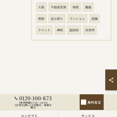
大阪
不動産売買
相続
離婚
買取
住み替え
マンション
店舗
テナント
岬町
田尻町
貝塚市
0120-100-873
無料査定
[営業時間]9:30～18:00
[定休日]第1,3,5火曜日・毎週水
曜日
コンセプト
サービス