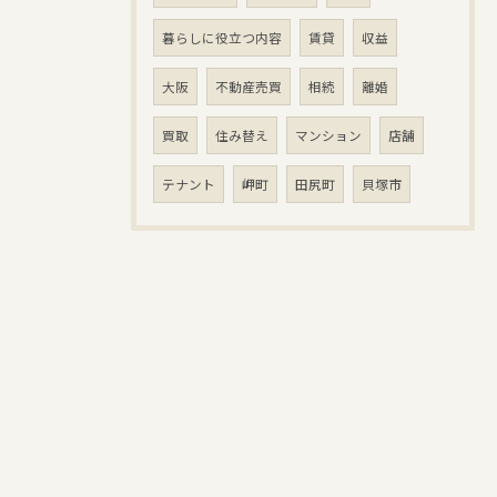
暮らしに役立つ内容
賃貸
収益
大阪
不動産売買
相続
離婚
買取
住み替え
マンション
店舗
テナント
岬町
田尻町
貝塚市