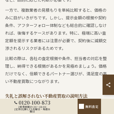
一方で、複数業者の見積もりを単純比較すると、価格の
みに目がいきがちです。しかし、提示金額の根拠や契約
条件、アフターフォロー体制なども総合的に確認しなけ
れば、後悔するケースがあります。特に、極端に高い査
定額を提示する業者には注意が必要で、契約後に減額交
渉されるリスクがあるためです。
比較の際は、各社の査定根拠や条件、担当者の対応を整
理し、納得できる根拠があるかを見極めましょう。価格
だけでなく、信頼できるパートナー選びが、満足度の高
い不動産買取につながります。
失礼と誤解されない不動産買取の説明方法
0120-100-873
不動産買取の現場では、複数業者への依頼を伝える際の
無料査定
[営業時間]9:30～18:00
[定休日]第1,3,5火曜日・毎週水
曜日
説明方法が重要です。失礼や不信感を与えないために