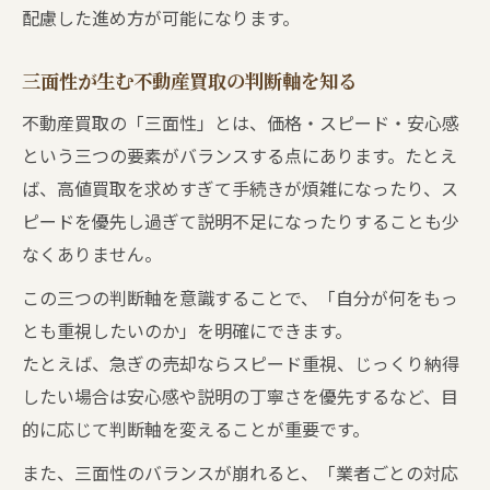
配慮した進め方が可能になります。
不動産買取で大切な業者選びの多面性とは
信頼につながる不動産買取業者の選び方
三面性が生む不動産買取の判断軸を知る
三面性を活かした不動産買取の業者比較法
不動産買取の「三面性」とは、価格・スピード・安心感
対応力や説明力で選ぶ不動産買取の基準
という三つの要素がバランスする点にあります。たとえ
業者掛け持ち時の不動産買取マナーを意識
ば、高値買取を求めすぎて手続きが煩雑になったり、ス
複数業者から見積もりを取る際の注意点
ピードを優先し過ぎて説明不足になったりすることも少
なくありません。
不動産買取で複数見積もり依頼時の注意事
項
この三つの判断軸を意識することで、「自分が何をもっ
見積もりだけ依頼する際の不動産買取マナ
とも重視したいのか」を明確にできます。
ー
たとえば、急ぎの売却ならスピード重視、じっくり納得
したい場合は安心感や説明の丁寧さを優先するなど、目
不動産買取における三面性と比較の落とし
的に応じて判断軸を変えることが重要です。
穴
失礼と誤解されない不動産買取の説明方法
また、三面性のバランスが崩れると、「業者ごとの対応