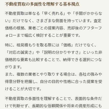
複数の不動産業者を比較する際のポイント
不動産買取の多面性を理解する基本視点
相見積もりのマナーを守る不動産買取実践
不動産買取は単なる「早く売れる」や「手間がかからな
術
い」だけでなく、さまざまな側面を持っています。査定
失礼にならない不動産買取の相見積もり術
価格の根拠、業者ごとの提案内容、売却後のアフターフ
ォローまで幅広く検討することが重要です。
不動産買取は納得感重視で複数見積もり依
頼
特に、相見積もりを取る際には「価格」だけでなく、
マナーを守る不動産買取比較の極意
「対応の誠実さ」や「説明の分かりやすさ」といった非
価格的な要素も比較することで、納得できる選択につな
不動産買取で守るべき相見積もりのマナー
がります。
複数業者比較で信頼を失わない伝え方
また、複数の業者とやり取りする場合は、各社の強みや
不動産買取のマナーが好条件獲得の鍵
得意分野を把握し、自分の目的や性格に合った提案を受
相見積もり失礼回避の不動産買取ポイント
けることが大切です。
見積もり依頼時の丁寧な対応が不動産買取
不動産買取の多面性を理解することで、表面的な条件だ
成功の秘訣
けで判断せず、長期的な信頼関係や将来の資産形成にも
業者選びは多面性を意識して信頼構築を