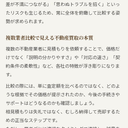
複数業者を活用する不動産買取の安全策
差が不満につながる」「思わぬトラブルを招く」といっ
たリスクも生じるため、常に全体を俯瞰して比較する姿
納得感ある不動産買取のコツとポイント
勢が求められます。
不動産買取で納得感を得るための多面性活
用法
複数業者比較で見える不動産買取の本質
相見積もりを前提にした不動産買取の交渉
複数の不動産業者に見積もりを依頼することで、価格だ
法
けでなく「説明の分かりやすさ」や「対応の速さ」「契
不動産買取の性格に合わせた提案の見極め
約条件の柔軟性」など、各社の特徴が浮き彫りになりま
方
す。
複数業者から学ぶ不動産買取の着眼点
比較の際には、単に査定額を比べるのではなく、どのよ
比較検討時の不動産買取マナーとポイント
うな根拠でその価格が提示されたのか、今後の手続きや
サポートはどうなるのかも確認しましょう。
相見積もりは失礼ではなく、むしろ納得して売却するた
めの正当なステップです。