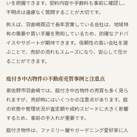
いを把握できます。契約内容や手数料も事前に確認し、
不動産会社が嫌がる行動と売買成功の秘訣
不明点は遠慮なく質問することが大切です。
根拠のない高値設定が不動産売買に与える
例えば、羽倉崎周辺で長年営業している会社は、地域特
影響
有の需要や買い手層を熟知しているため、的確なアドバ
査定依頼時に注意したい不動産売買のマナ
イスやサポートが期待できます。信頼性の高い会社を選
ー
ぶことで、売却の流れもスムーズになり、安心して任せ
キャンセルや情報隠ぺいのリスクと売買対
ることができます。
策
庭付き中古物件の不動産売買事例と注意点
費用や相談先選びで迷わない実践アドバイス
不動産売買にかかる主な費用と内訳を解説
泉佐野市羽倉崎では、庭付き中古物件の売買も多く見ら
相談料の目安と無料サービス活用のポイン
れますが、売却時にはいくつかの注意点があります。庭
ト
の状態や管理状況が査定額や成約スピードに大きく影響
するため、事前の手入れが重要です。
専門家ごとの不動産売買相談の役割分担
相続や税金の相談先と不動産売買の連携法
庭付き物件は、ファミリー層やガーデニング愛好家に人