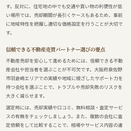
不動産売買における囲い込み対策と実践法
す。反対に、住宅地の中でも交通や買い物の利便性が低
い場所では、売却期間が長引くケースもあるため、事前
売主が知るべき不動産売買の市場相場の見
に地域特性を把握し適切な価格設定を行うことが大切で
方
す。
泉佐野市羽倉崎ならではの注意点まとめ
泉佐野市の不動産売買で注意すべき地域事
信頼できる不動産売買パートナー選びの要点
情
不動産売却を安心して進めるためには、信頼できる不動
羽倉崎特有の不動産売買リスクと対応策
産会社や担当者を選ぶことが不可欠です。大阪府泉佐野
中古物件や古民家の不動産売買ポイント整
市羽倉崎エリアでの実績や地域に根ざしたサポート力を
理
持つ会社を選ぶことで、トラブルや売却失敗のリスクを
物件広告の工夫が不動産売買に与える影響
大きく減らせます。
不動産売買時の書類や登記に関する注意点
選定時には、売却実績や口コミ、無料相談・査定サービ
三大タブーを避ける売却方法を徹底解説
スの有無をチェックしましょう。また、複数の会社に査
不動産売買でやってはいけない三大タブー
定依頼をして比較することで、相場やサービス内容の違
解説