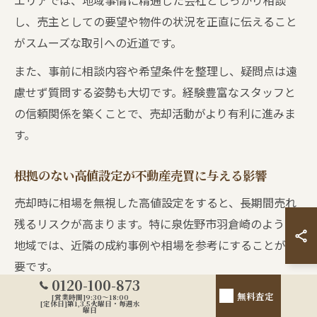
エリアでは、地域事情に精通した会社としっかり相談
し、売主としての要望や物件の状況を正直に伝えること
がスムーズな取引への近道です。
また、事前に相談内容や希望条件を整理し、疑問点は遠
慮せず質問する姿勢も大切です。経験豊富なスタッフと
の信頼関係を築くことで、売却活動がより有利に進みま
す。
根拠のない高値設定が不動産売買に与える影響
売却時に相場を無視した高値設定をすると、長期間売れ
残るリスクが高まります。特に泉佐野市羽倉崎のような
地域では、近隣の成約事例や相場を参考にすることが重
要です。
0120-100-873
高値で売りたい気持ちは自然ですが、根拠のない価格は
無料査定
[営業時間]9:30～18:00
[定休日]第1,3,5火曜日・毎週水
曜日
買主の関心を引きづらく、結果的に値下げを余儀なくさ