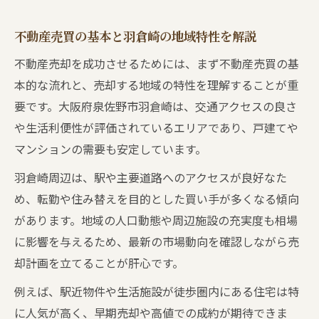
不動産売買を成功へ導く相談ポイント集
不動産売買の相談先選びで失敗しない方法
不動産売買の基本と羽倉崎の地域特性を解説
専門家による不動産売買アドバイスの重要
不動産売却を成功させるためには、まず不動産売買の基
性
本的な流れと、売却する地域の特性を理解することが重
無料査定を活かす不動産売買の相談手順
要です。大阪府泉佐野市羽倉崎は、交通アクセスの良さ
泉佐野市の不動産会社比較と売買のポイン
や生活利便性が評価されているエリアであり、戸建てや
ト
マンションの需要も安定しています。
物件種別ごとの不動産売買相談のコツ
羽倉崎周辺は、駅や主要道路へのアクセスが良好なた
損をしないための不動産売却手順に迫る
め、転勤や住み替えを目的とした買い手が多くなる傾向
不動産売買の流れと羽倉崎の売却手順解説
があります。地域の人口動態や周辺施設の充実度も相場
査定から契約までの不動産売買チェックリ
に影響を与えるため、最新の市場動向を確認しながら売
スト
却計画を立てることが肝心です。
売却時に気をつけたい不動産売買の落とし
例えば、駅近物件や生活施設が徒歩圏内にある住宅は特
穴
に人気が高く、早期売却や高値での成約が期待できま