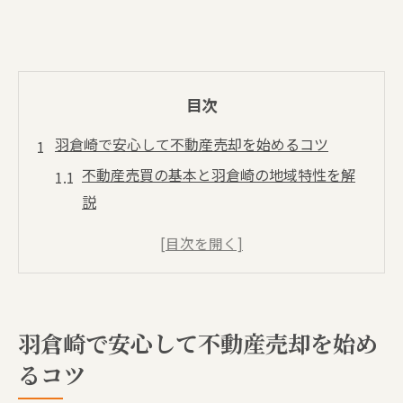
目次
羽倉崎で安心して不動産売却を始めるコツ
不動産売買の基本と羽倉崎の地域特性を解
説
信頼できる不動産売買パートナー選びの要
点
庭付き中古物件の不動産売買事例と注意点
羽倉崎で古民家売却に不動産売買が有効な
羽倉崎で安心して不動産売却を始め
理由
るコツ
不動産売買で安心を得る無料相談の活用法