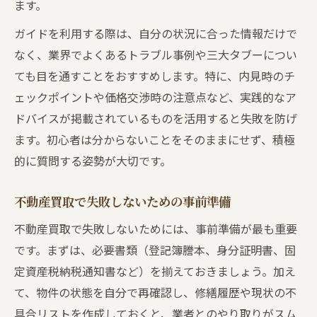
注意
ます。
不動産買取の見学でよくある失敗事例と対
ガイドを利用する際は、自分の状況に合った情報だけで
策
なく、業界でよくあるトラブル事例や三大タブーについ
安全な不動産買取へ導くチェック項目のポ
ても目を通すことをおすすめします。特に、内見時のチ
イント
ェックポイントや価格交渉時の注意点など、実践的なア
見学時に不動産買取で重要な確認事項まと
ドバイスが掲載されているものを活用すると失敗を防げ
め
ます。初心者は分からないことをそのままにせず、積極
的に質問する姿勢が大切です。
信頼される顧客になるための不動産買取実践法
不動産買取で信頼される顧客に共通する行
不動産買取で失敗しないための事前準備
動とは
不動産買取で失敗しないためには、事前準備が最も重要
見学や買取時のマナーが信頼構築に不可欠
です。まずは、必要書類（登記簿謄本、身分証明書、固
な理由
定資産税納税通知書など）を揃えておきましょう。加え
不動産買取で避けるべき顧客のNG行動リス
て、物件の状態を自分で再確認し、修繕履歴や現状の不
ト
具合リストを作成しておくと、業者とのやり取りがスム