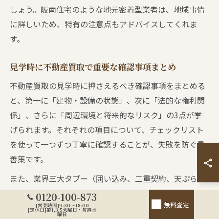
しょう。阪南住宅のような地元密着型業者は、地域事情
に詳しいため、特有の注意点もアドバイスしてくれま
す。
見学時に不動産買取で重要な確認事項まとめ
不動産買取の見学時に押さえるべき確認事項をまとめる
と、第一に「建物・設備の状態」、次に「法的な権利関
係」、さらに「周辺環境と将来的なリスク」の3点が挙
げられます。それぞれの項目について、チェックリスト
を使って一つずつ丁寧に確認することが、失敗を防ぐ最
善策です。
また、業界三大タブー（囲い込み、二重契約、天ぷらな
ど）や専門用語への理解も重要です。わからない言葉や
0120-100-873
無料査定
[営業時間]9:30～18:00
不明な点はすぐに質問し、納得できるまで説明を受けま
[定休日]第1,3,5火曜日・毎週水
曜日