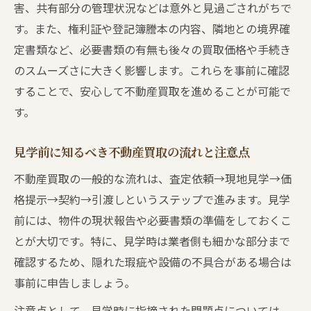
害、共有部分の管理状況などは意外と見過ごされがちで
見学当日の不動産買取トラブル防止策
す。また、権利証や登記簿謄本の内容、隣地との境界確
あんこや天ぷらなど業界用語の意味を理解する
定書類など、必要書類の有無も後々の買取価格や手続き
不動産買取の現場で使われるあんこの正し
のスムーズさに大きく影響します。これらを事前に確認
い意味
することで、安心して不動産買取を進めることが可能で
天ぷら契約が不動産買取で問題視される理
す。
由
見学前に知るべき不動産買取の流れと注意点
不動産買取に関する業界隠語の背景と注意
点
不動産買取の一般的な流れは、査定依頼→現地見学→価
格提示→契約→引渡しというステップで進みます。見学
あんこ業者とは何か不動産買取で知るべき
前には、物件の現状報告や必要書類の準備をしておくこ
知識
とが大切です。特に、見学時は業者側も細かな部分まで
天ぷら契約を避けるための不動産買取対策
確認するため、隠れた瑕疵や設備の不具合がある場合は
三大タブーを避けるための不動産買取の注意点
事前に申告しましょう。
不動産買取で絶対避けたい三大タブーの実
注意点として、見学時に指摘された問題点については、