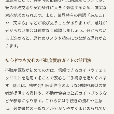
態
後の価格交渉や契約条件に大きく影響するため、誠実な
三大タブーに陥らないための不動産買取心
対応が求められます。また、業界特有の用語「あんこ」
得
や「天ぷら」などが飛び交うことがありますが、意味が
不動産買取でトラブル回避する三大タブー
分からない場合は遠慮なく確認しましょう。分からない
対策
まま進めると、思わぬリスクや損失につながる恐れがあ
信頼される不動産買取には三大タブーの理
ります。
解が重要
不動産買取現場で三大タブーが起きる背景
初心者でも安心の不動産買取ガイドの活用法
とは
不動産買取が初めての方は、信頼できるガイドやチェッ
チェックリストで安心！見学時の落とし穴と対
クリストを活用することで安心して手続きを進められま
策
す。例えば、株式会社阪南住宅のような地域密着型の業
不動産買取で役立つ見学時のチェックリス
者が提供する資料や、不動産協会の公式ガイドブックな
ト活用法
どが参考になります。これらには手続きの流れや注意
見落としがちな不動産買取時の落とし穴に
点、必要書類の一覧などが分かりやすくまとめられてい