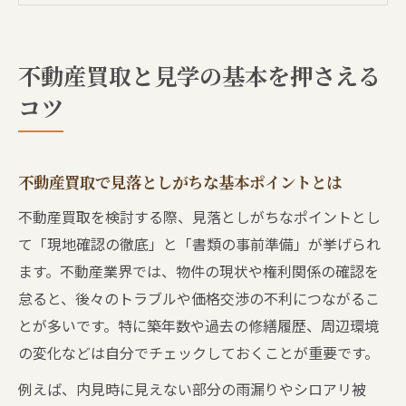
初心者でも安心の不動産買取ガイドの活用
法
不動産買取と見学の基本を押さえる
不動産買取で失敗しないための事前準備
コツ
見学時に役立つ不動産買取の基礎知識まと
め
物件見学時に失敗しないための不動産買取ポイ
不動産買取で見落としがちな基本ポイントとは
ント
不動産買取を検討する際、見落としがちなポイントとし
物件見学で不動産買取時に注視すべき箇所
て「現地確認の徹底」と「書類の事前準備」が挙げられ
とは
ます。不動産業界では、物件の現状や権利関係の確認を
見学チェックリストで不動産買取の失敗を
怠ると、後々のトラブルや価格交渉の不利につながるこ
回避
とが多いです。特に築年数や過去の修繕履歴、周辺環境
不動産買取での見学時に重視すべき質問例
の変化などは自分でチェックしておくことが重要です。
不動産買取専門家が教える内覧時のポイン
例えば、内見時に見えない部分の雨漏りやシロアリ被
ト